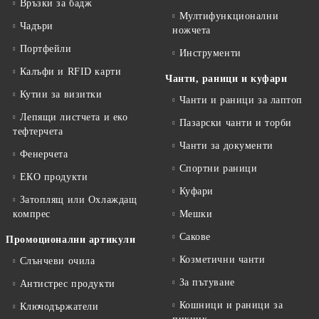
Връзки за бадж
Мултифункционални
Чадъри
ножчета
Портфейли
Инструменти
Калъфи и RFID карти
Чанти, раници и куфари
Кутии за визитки
Чанти и раници за лаптоп
Лепящи листчета и еко
Пазарски чанти и торби
тефтeрчета
Чанти за документи
Фенерчета
Спортни раници
ЕКО продукти
Куфари
Затоплящ или Охлаждащ
компрес
Мешки
Сакове
Промоционални артикули
Козметични чанти
Слънчеви очила
За пътуване
Антистрес продукти
Кошници и раници за
Ключодържатели