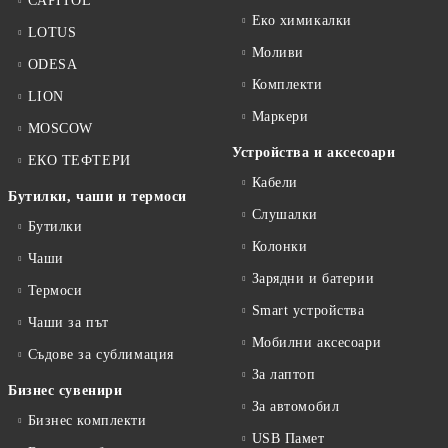
CAPITOL
Еко химикалки
LOTUS
Моливи
ODESA
Комплекти
LION
Маркери
MOSCOW
Устройства и аксесоари
ЕКО ТЕФТЕРИ
Кабели
Бутилки, чаши и термоси
Слушалки
Бутилки
Колонки
Чаши
Зарядни и батерии
Термоси
Smart устройства
Чаши за път
Мобилни аксесоари
Съдове за сублимация
За лаптоп
Бизнес сувенири
За автомобил
Бизнес комплекти
USB Памет