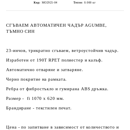
Код:
MO2925-04
Тегло:
0.000
кг
СГЪВАЕМ АВТОМАТИЧЕН ЧАДЪР AGUMBE,
ТЪМНО СИН
23-инчов, трикратно сгъваем, ветроустойчив чадър.
Изработен от 190T RPET полиестер и калъф.
Автоматично отваряне и затваряне.
Черно покритие на рамката.
Ребра от фибростъкло и гумирана ABS дръжка.
Размер -
fi 1070 х 620 мм.
Брандиране - текстилен печат.
Цена - по запитване в зависимост от количеството и