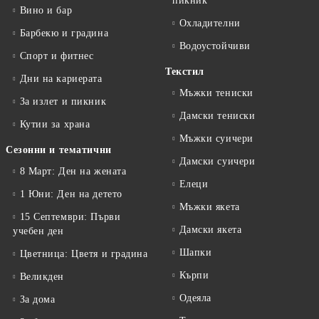
пикник
Вино и бар
Охладителни
Барбекю и градина
Водоустойчиви
Спорт и фитнес
Текстил
Дни на кариерата
Мъжки тениски
За излет и пикник
Дамски тениски
Кутии за храна
Мъжки суичери
Сезонни и тематични
Дамски суичери
8 Март: Ден на жената
Елеци
1 Юни: Ден на детето
Мъжки якета
15 Септември: Първи
Дамски якета
учебен ден
Шапки
Цветница: Цветя и градина
Кърпи
Великден
Одеяла
За дома