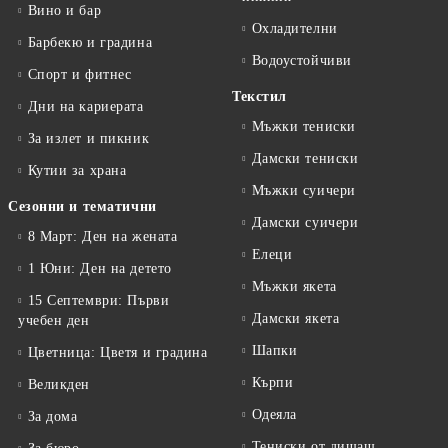
Вино и бар
Охладителни
Барбекю и градина
Водоустойчиви
Спорт и фитнес
Текстил
Дни на кариерата
Мъжки тениски
За излет и пикник
Дамски тениски
Кутии за храна
Мъжки суичери
Сезонни и тематични
Дамски суичери
8 Март: Ден на жената
Елеци
1 Юни: Ден на детето
Мъжки якета
15 Септември: Първи
Дамски якета
учебен ден
Шапки
Цветница: Цветя и градина
Кърпи
Великден
Одеяла
За дома
Тениски от дишащ