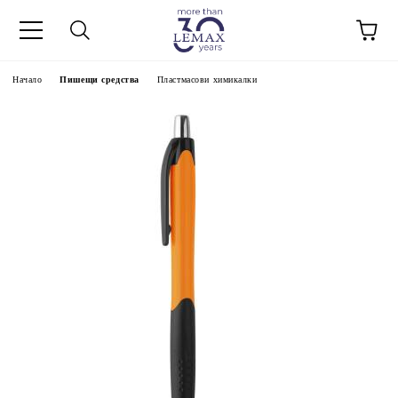
Начало
Пишещи средства
Пластмасови химикалки