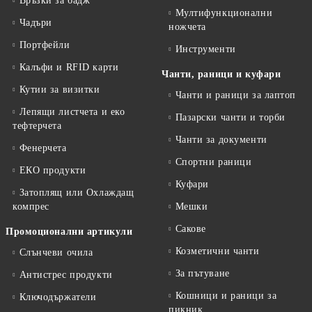
Връзки за бадж
Мултифункционални
Чадъри
ножчета
Портфейли
Инструменти
Калъфи и RFID карти
Чанти, раници и куфари
Кутии за визитки
Чанти и раници за лаптоп
Лепящи листчета и еко
Пазарски чанти и торби
тефтeрчета
Чанти за документи
Фенерчета
Спортни раници
ЕКО продукти
Куфари
Затоплящ или Охлаждащ
компрес
Мешки
Сакове
Промоционални артикули
Козметични чанти
Слънчеви очила
За пътуване
Антистрес продукти
Кошници и раници за
Ключодържатели
пикник