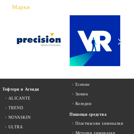
Марки
Есенни
Тефтери и Агенди
Зимни
ALICANTE
Коледни
TREND
Пишещи средства
NOVASKIN
Пластмасови химикалки
ULTRA
Метални химикалки