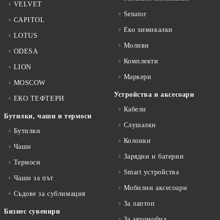
VELVET
Senator
CAPITOL
Еко химикалки
LOTUS
Моливи
ODESA
Комплекти
LION
Маркери
MOSCOW
Устройства и аксесоари
ЕКО ТЕФТЕРИ
Кабели
Бутилки, чаши и термоси
Слушалки
Бутилки
Колонки
Чаши
Зарядни и батерии
Термоси
Smart устройства
Чаши за път
Мобилни аксесоари
Съдове за сублимация
За лаптоп
Бизнес сувенири
За автомобил