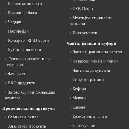
Бизнес комплекти
USB Памет
Връзки за бадж
Мултифункционални
Чадъри
ножчета
Портфейли
Инструменти
Калъфи и RFID карти
Чанти, раници и куфари
Кутии за визитки
Чанти и раници за лаптоп
Лепящи листчета и еко
Пазарски чанти и торби
тефтeрчета
Чанти за документи
Фенерчета
Спортни раници
ЕКО продукти
Куфари
Затоплящ или Охлаждащ
компрес
Мешки
Сакове
Промоционални артикули
Козметични чанти
Слънчеви очила
За пътуване
Антистрес продукти