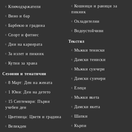
Кошници и раници за
Ключодържатели
пикник
Вино и бар
Охладителни
Барбекю и градина
Водоустойчиви
Спорт и фитнес
Текстил
Дни на кариерата
Мъжки тениски
За излет и пикник
Дамски тениски
Кутии за храна
Мъжки суичери
Сезонни и тематични
Дамски суичери
8 Март: Ден на жената
Елеци
1 Юни: Ден на детето
Мъжки якета
15 Септември: Първи
Дамски якета
учебен ден
Шапки
Цветница: Цветя и градина
Кърпи
Великден