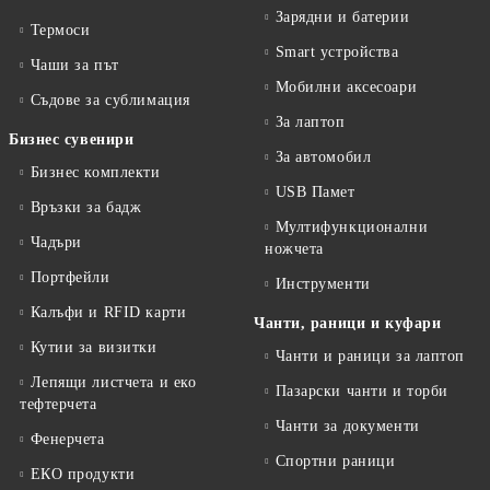
Зарядни и батерии
Термоси
Smart устройства
Чаши за път
Мобилни аксесоари
Съдове за сублимация
За лаптоп
Бизнес сувенири
За автомобил
Бизнес комплекти
USB Памет
Връзки за бадж
Мултифункционални
Чадъри
ножчета
Портфейли
Инструменти
Калъфи и RFID карти
Чанти, раници и куфари
Кутии за визитки
Чанти и раници за лаптоп
Лепящи листчета и еко
Пазарски чанти и торби
тефтeрчета
Чанти за документи
Фенерчета
Спортни раници
ЕКО продукти