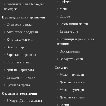
Куфари
Затоплящ или Охлаждащ
компрес
Мешки
Сакове
Промоционални артикули
Козметични чанти
Слънчеви очила
За пътуване
Антистрес продукти
Кошници и раници за
Ключодържатели
пикник
Вино и бар
Охладителни
Барбекю и градина
Водоустойчиви
Спорт и фитнес
Текстил
Дни на кариерата
Мъжки тениски
За излет и пикник
Дамски тениски
Кутии за храна
Мъжки суичери
Сезонни и тематични
Дамски суичери
8 Март: Ден на жената
Елеци