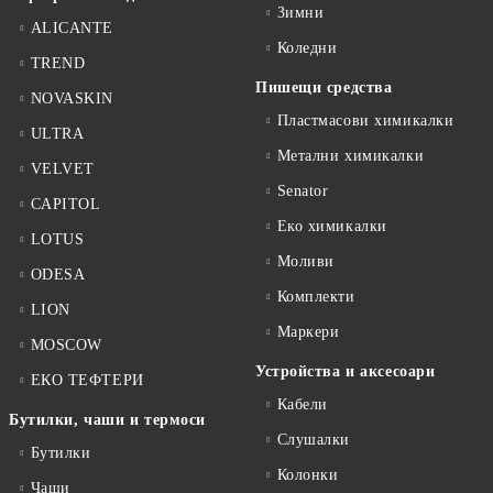
Зимни
ALICANTE
Коледни
TREND
Пишещи средства
NOVASKIN
Пластмасови химикалки
ULTRA
Метални химикалки
VELVET
Senator
CAPITOL
Еко химикалки
LOTUS
Моливи
ODESA
Комплекти
LION
Маркери
MOSCOW
Устройства и аксесоари
ЕКО ТЕФТЕРИ
Кабели
Бутилки, чаши и термоси
Слушалки
Бутилки
Колонки
Чаши