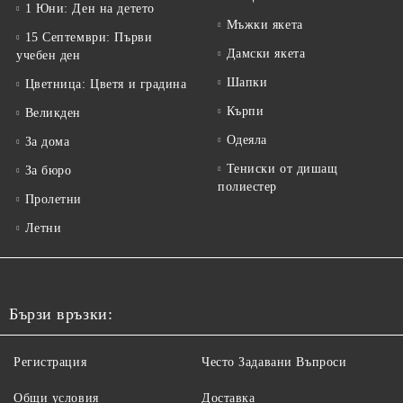
1 Юни: Ден на детето
Мъжки якета
15 Септември: Първи
Дамски якета
учебен ден
Шапки
Цветница: Цветя и градина
Кърпи
Великден
Одеяла
За дома
Тениски от дишащ
За бюро
полиестер
Пролетни
Летни
Бързи връзки:
Регистрация
Често Задавани Въпроси
Общи условия
Доставка