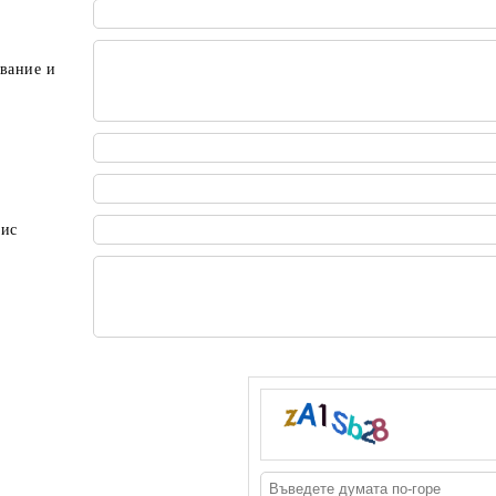
вание и
пис