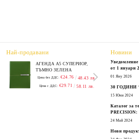
Най-продавани
Новини
Уведомление 
АГЕНДА А5 СУПЕРИОР,
АГЕ
от 1 януари 2
ТЪМНО ЗЕЛЕНА
А5,
01 Яну 2026
€24.76
Цена без ДДС:
48.43 лв.
Цена
€29.71
Цена с ДДС:
58.11 лв.
Цен
30 ГОДИНИ
15 Юни 2024
Каталог за т
PRECISION:
24 Май 2024
Нови продук