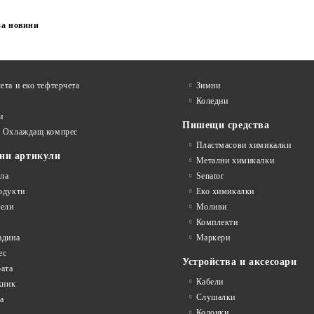
за новини
ета и еко тефтeрчета
Зимни
Коледни
и
Пишещи средства
и Охлаждащ компрес
Пластмасови химикалки
ни артикули
Метални химикалки
ла
Senator
одукти
Еко химикалки
ели
Моливи
Комплекти
адина
Маркери
ес
Устройства и аксесоари
рата
Кабели
кник
Слушалки
а
Колонки