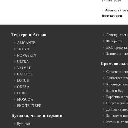
24 Фев 2024
Абонирай се 
Виж всички
Тефтери и Агенди
Лепящи листч
Фенерчета
ALICANTE
ЕКО продукт
TREND
Затоплящ ил
NOVASKIN
ULTRA
Промоционал
VELVET
Слънчеви очи
CAPITOL
Антистрес пр
LOTUS
Ключодържат
ODESA
Вино и бар
LION
Барбекю и гр
MOSCOW
Спорт и фитн
ЕКО ТЕФТЕРИ
Дни на карие
Бутилки, чаши и термоси
За излет и пи
Кутии за хран
Бутилки