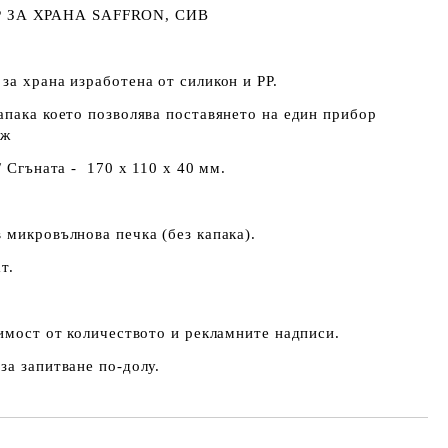
ЗА ХРАНА SAFFRON, СИВ
за храна изработена от силикон и PP.
апака което позволява поставянето на един прибор
ож
/ Сгъната - 170 x 110 x 40 мм.
 микровълнова печка (без капака).
т.
симост от количеството и рекламните надписи.
за запитване по-долу.