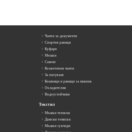
Чанти за документи
Спортни раници
Куфари
Мешки
Сакове
Козметични чанти
За пътуване
Кошници и раници за пикник
Охладителни
Водоустойчиви
Текстил
Мъжки тениски
Дамски тениски
Мъжки суичери