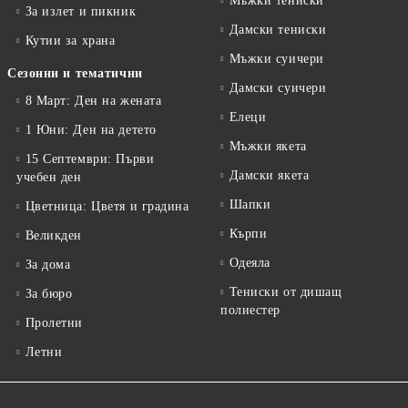
Мъжки тениски
За излет и пикник
Дамски тениски
Кутии за храна
Мъжки суичери
Сезонни и тематични
Дамски суичери
8 Март: Ден на жената
Елеци
1 Юни: Ден на детето
Мъжки якета
15 Септември: Първи
Дамски якета
учебен ден
Шапки
Цветница: Цветя и градина
Кърпи
Великден
Одеяла
За дома
Тениски от дишащ
За бюро
полиестер
Пролетни
Летни