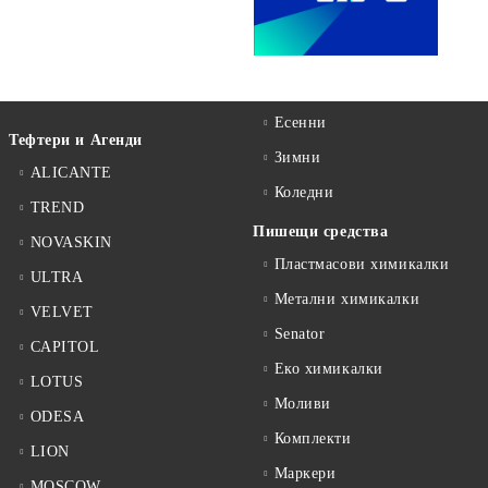
Есенни
Тефтери и Агенди
Зимни
ALICANTE
Коледни
TREND
Пишещи средства
NOVASKIN
Пластмасови химикалки
ULTRA
Метални химикалки
VELVET
Senator
CAPITOL
Еко химикалки
LOTUS
Моливи
ODESA
Комплекти
LION
Маркери
MOSCOW