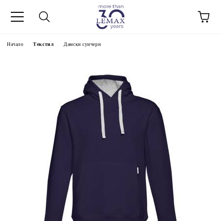
Начало
Текстил
Дамски суичери