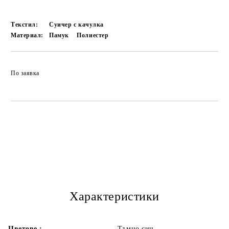
Текстил:
Суичер с качулка
Материал:
Памук
Полиестер
По заявка
Характеристики
Цветове :
Тъмно син