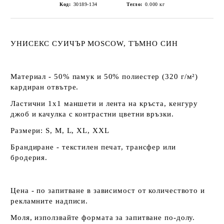
Код:
30189-134
Тегло:
0.000
кг
УНИСЕКС СУИЧЪР MOSCOW, ТЪМНО СИН
Материал - 50% памук и 50% полиестер (320 г/м²)
кардиран отвътре.
Ластични 1x1 маншети и лента на кръста, кенгуру
джоб и качулка с контрастни цветни връзки.
Размери: S, M, L, XL, XXL
Брандиране - текстилен печат, трансфер или
бродерия.
Цена - по запитване в зависимост от количеството и
рекламните надписи.
Моля, използвайте формата за запитване по-долу.