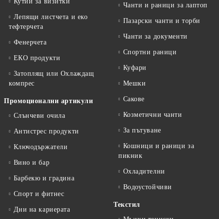
Кутии за визитки
Чанти и раници за лаптоп
Лепящи листчета и еко
Пазарски чанти и торби
тефтeрчета
Чанти за документи
Фенерчета
Спортни раници
ЕКО продукти
Куфари
Затоплящ или Охлаждащ
компрес
Мешки
Сакове
Промоционални артикули
Козметични чанти
Слънчеви очила
За пътуване
Антистрес продукти
Кошници и раници за
Ключодържатели
пикник
Вино и бар
Охладителни
Барбекю и градина
Водоустойчиви
Спорт и фитнес
Текстил
Дни на кариерата