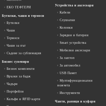
Устройства и аксесоари
ЕКО ТЕФТЕРИ
Кабели
Бутилки, чаши и термоси
Слушалки
Бутилки
Колонки
Чаши
Зарядни и батерии
Термоси
Smart устройства
Чаши за път
Мобилни аксесоари
Съдове за сублимация
За лаптоп
Бизнес сувенири
За автомобил
Бизнес комплекти
USB Памет
Връзки за бадж
Мултифункционални
Чадъри
ножчета
Портфейли
Инструменти
Калъфи и RFID карти
Чанти, раници и куфари