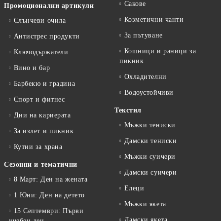
Сакове
Промоционални артикули
Козметични чанти
Слънчеви очила
За пътуване
Антистрес продукти
Кошници и раници за
Ключодържатели
пикник
Вино и бар
Охладителни
Барбекю и градина
Водоустойчиви
Спорт и фитнес
Текстил
Дни на кариерата
Мъжки тениски
За излет и пикник
Дамски тениски
Кутии за храна
Мъжки суичери
Сезонни и тематични
Дамски суичери
8 Март: Ден на жената
Елеци
1 Юни: Ден на детето
Мъжки якета
15 Септември: Първи
Дамски якета
учебен ден