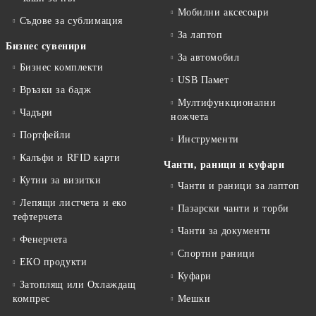
Мобилни аксесоари
Съдове за сублимация
За лаптоп
Бизнес сувенири
За автомобил
Бизнес комплекти
USB Памет
Връзки за бадж
Мултифункционални
Чадъри
ножчета
Портфейли
Инструменти
Калъфи и RFID карти
Чанти, раници и куфари
Кутии за визитки
Чанти и раници за лаптоп
Лепящи листчета и еко
Пазарски чанти и торби
тефтeрчета
Чанти за документи
Фенерчета
Спортни раници
ЕКО продукти
Куфари
Затоплящ или Охлаждащ
компрес
Мешки