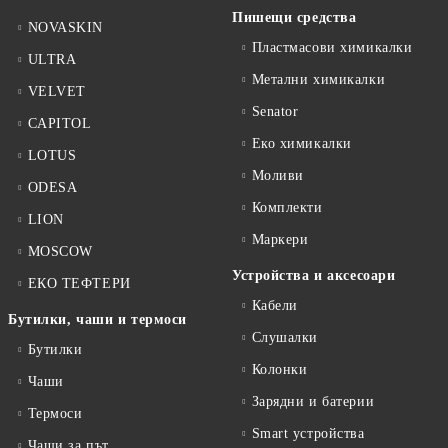
Пишещи средства
NOVASKIN
Пластмасови химикалки
ULTRA
Метални химикалки
VELVET
Senator
CAPITOL
Еко химикалки
LOTUS
Моливи
ODESA
Комплекти
LION
Маркери
MOSCOW
Устройства и аксесоари
ЕКО ТЕФТЕРИ
Кабели
Бутилки, чаши и термоси
Слушалки
Бутилки
Колонки
Чаши
Зарядни и батерии
Термоси
Smart устройства
Чаши за път