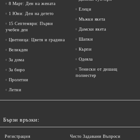
8 Март: Ден на жената
Елеци
1 Юни: Ден на детето
Мъжки якета
15 Септември: Първи
Дамски якета
учебен ден
Шапки
Цветница: Цветя и градина
Кърпи
Великден
Одеяла
За дома
Тениски от дишащ
За бюро
полиестер
Пролетни
Летни
Бързи връзки:
Регистрация
Често Задавани Въпроси