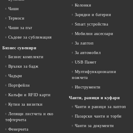
Колонки
Чаши
Зарядни и батерии
Термоси
Smart устройства
Чаши за път
Мобилни аксесоари
Съдове за сублимация
За лаптоп
Бизнес сувенири
За автомобил
Бизнес комплекти
USB Памет
Връзки за бадж
Мултифункционални
Чадъри
ножчета
Портфейли
Инструменти
Калъфи и RFID карти
Чанти, раници и куфари
Кутии за визитки
Чанти и раници за лаптоп
Лепящи листчета и еко
Пазарски чанти и торби
тефтeрчета
Чанти за документи
Фенерчета