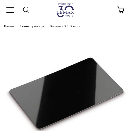
Начало
Бизнес сувенири
Калъфи и RFID карти