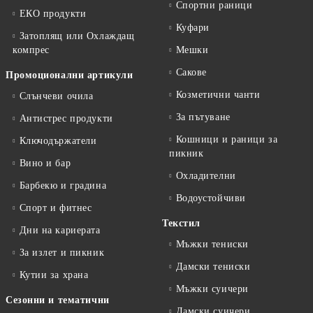
Спортни раници
ЕКО продукти
Куфари
Затоплящ или Охлаждащ
компрес
Мешки
Сакове
Промоционални артикули
Козметични чанти
Слънчеви очила
За пътуване
Антистрес продукти
Кошници и раници за
Ключодържатели
пикник
Вино и бар
Охладителни
Барбекю и градина
Водоустойчиви
Спорт и фитнес
Текстил
Дни на кариерата
Мъжки тениски
За излет и пикник
Дамски тениски
Кутии за храна
Мъжки суичери
Сезонни и тематични
Дамски суичери