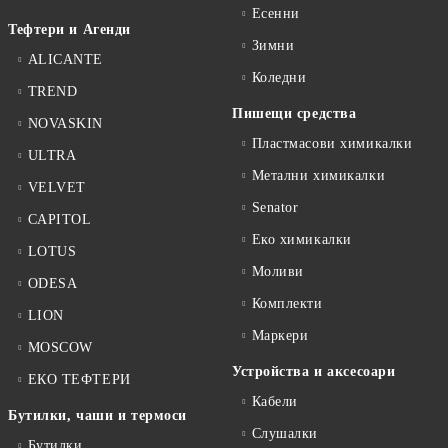
Есенни
Тефтери и Агенди
Зимни
ALICANTE
Коледни
TREND
Пишещи средства
NOVASKIN
Пластмасови химикалки
ULTRA
Метални химикалки
VELVET
Senator
CAPITOL
Еко химикалки
LOTUS
Моливи
ODESA
Комплекти
LION
Маркери
MOSCOW
Устройства и аксесоари
ЕКО ТЕФТЕРИ
Кабели
Бутилки, чаши и термоси
Слушалки
Бутилки