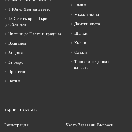
Елеци
1 Юни: Ден на детето
Мъжки якета
15 Септември: Първи
Дамски якета
учебен ден
Шапки
Цветница: Цветя и градина
Кърпи
Великден
Одеяла
За дома
Тениски от дишащ
За бюро
полиестер
Пролетни
Летни
Бързи връзки:
Регистрация
Често Задавани Въпроси