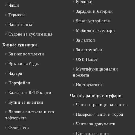
Колонки
Чаши
Зарядни и батерии
Термоси
Smart устройства
Чаши за път
Мобилни аксесоари
Съдове за сублимация
За лаптоп
Бизнес сувенири
За автомобил
Бизнес комплекти
USB Памет
Връзки за бадж
Мултифункционални
Чадъри
ножчета
Портфейли
Инструменти
Калъфи и RFID карти
Чанти, раници и куфари
Кутии за визитки
Чанти и раници за лаптоп
Лепящи листчета и еко
Пазарски чанти и торби
тефтeрчета
Чанти за документи
Фенерчета
Спортни раници