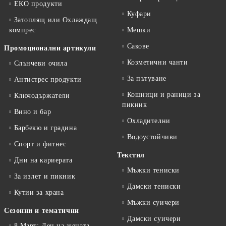
ЕКО продукти
Куфари
Затоплящ или Охлаждащ
компрес
Мешки
Сакове
Промоционални артикули
Козметични чанти
Слънчеви очила
За пътуване
Антистрес продукти
Кошници и раници за
Ключодържатели
пикник
Вино и бар
Охладителни
Барбекю и градина
Водоустойчиви
Спорт и фитнес
Текстил
Дни на кариерата
Мъжки тениски
За излет и пикник
Дамски тениски
Кутии за храна
Мъжки суичери
Сезонни и тематични
Дамски суичери
8 Март: Ден на жената