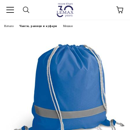
Начало
Чанти, раници и куфари
Мешки