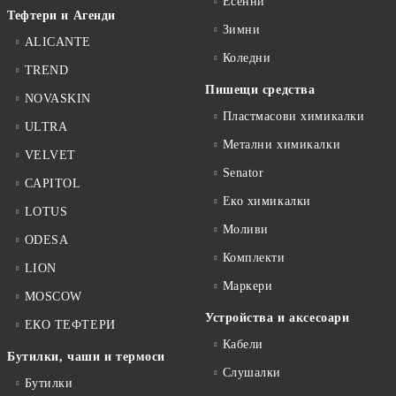
Есенни
Тефтери и Агенди
Зимни
ALICANTE
Коледни
TREND
Пишещи средства
NOVASKIN
Пластмасови химикалки
ULTRA
Метални химикалки
VELVET
Senator
CAPITOL
Еко химикалки
LOTUS
Моливи
ODESA
Комплекти
LION
Маркери
MOSCOW
Устройства и аксесоари
ЕКО ТЕФТЕРИ
Кабели
Бутилки, чаши и термоси
Слушалки
Бутилки