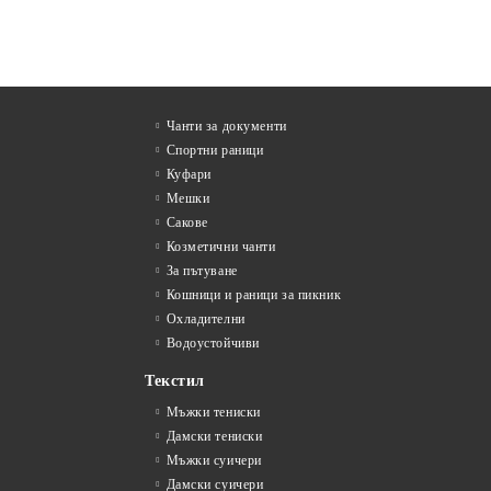
Чанти за документи
Спортни раници
Куфари
Мешки
Сакове
Козметични чанти
За пътуване
Кошници и раници за пикник
Охладителни
Водоустойчиви
Текстил
Мъжки тениски
Дамски тениски
Мъжки суичери
Дамски суичери