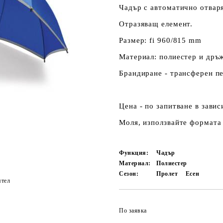
Чадър с автоматично отваря
Отразяващ елемент.
Размер: fi 960/815 mm
Материал: полиестер и дръж
Брандиране - трансферен пе
Цена - по запитване в зави
Моля, използвайте формата 
Функция:
Чадър
Материал:
Полиестер
Сезон:
Пролет
Есен
ятел
По заявка