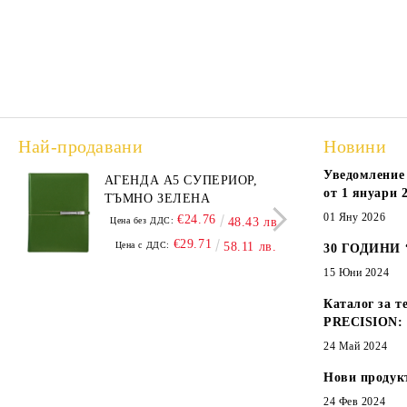
Най-продавани
Новини
Уведомление 
АГЕНДА А5 СУПЕРИОР,
АГЕ
от 1 януари 2
ТЪМНО ЗЕЛЕНА
А5,
01 Яну 2026
€24.76
Цена без ДДС:
48.43 лв.
Цена
€29.71
Цена с ДДС:
58.11 лв.
Цен
30 ГОДИНИ
15 Юни 2024
Каталог за т
PRECISION:
24 Май 2024
Нови продук
24 Фев 2024