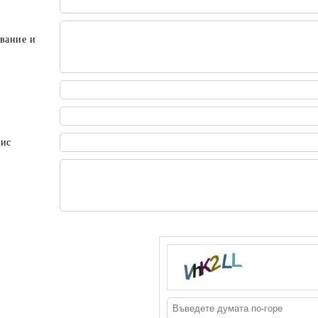
вание и
пис