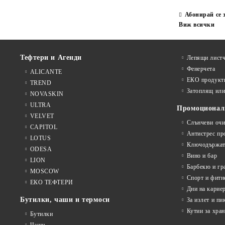
Абонирай се 
Виж всички
Тефтери и Агенди
Лепящи листч
Фенерчета
ALICANTE
ЕКО продукт
TREND
Затоплящ ил
NOVASKIN
ULTRA
Промоционал
VELVET
Слънчеви очи
CAPITOL
Антистрес пр
LOTUS
Ключодържат
ODESA
Вино и бар
LION
Барбекю и гр
MOSCOW
Спорт и фитн
ЕКО ТЕФТЕРИ
Дни на карие
Бутилки, чаши и термоси
За излет и пи
Кутии за хран
Бутилки