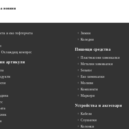
за новини
ета и еко тефтeрчета
Зимни
Коледни
и
Пишещи средства
и Охлаждащ компрес
Пластмасови химикалки
ни артикули
Метални химикалки
ла
Senator
одукти
Еко химикалки
ели
Моливи
Комплекти
адина
Маркери
ес
Устройства и аксесоари
рата
Кабели
кник
Слушалки
а
Колонки