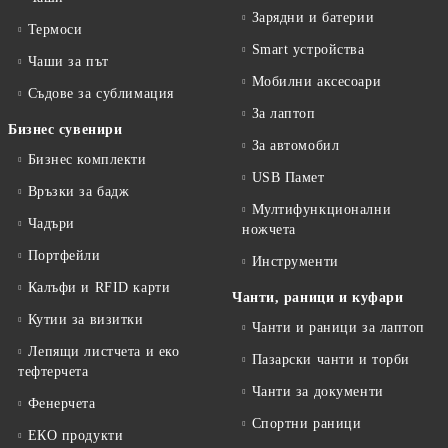
Зарядни и батерии
Термоси
Smart устройства
Чаши за път
Мобилни аксесоари
Съдове за сублимация
За лаптоп
Бизнес сувенири
За автомобил
Бизнес комплекти
USB Памет
Връзки за бадж
Мултифункционални
Чадъри
ножчета
Портфейли
Инструменти
Калъфи и RFID карти
Чанти, раници и куфари
Кутии за визитки
Чанти и раници за лаптоп
Лепящи листчета и еко
Пазарски чанти и торби
тефтeрчета
Чанти за документи
Фенерчета
Спортни раници
ЕКО продукти