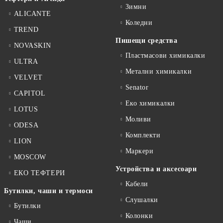
Зимни
ALICANTE
Коледни
TREND
Пишещи средства
NOVASKIN
Пластмасови химикалки
ULTRA
Метални химикалки
VELVET
Senator
CAPITOL
Еко химикалки
LOTUS
Моливи
ODESA
Комплекти
LION
Маркери
MOSCOW
Устройства и аксесоари
ЕКО ТЕФТЕРИ
Кабели
Бутилки, чаши и термоси
Слушалки
Бутилки
Колонки
Чаши