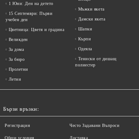
1 Юни: Ден на детето
Мъжки якета
15 Септември: Първи
Дамски якета
учебен ден
Шапки
Цветница: Цветя и градина
Кърпи
Великден
Одеяла
За дома
Тениски от дишащ
За бюро
полиестер
Пролетни
Летни
Бързи връзки:
Регистрация
Често Задавани Въпроси
Общи условия
Доставка