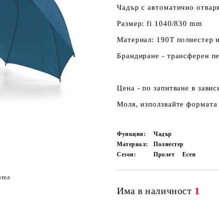
Чадър с автоматично отваря
Размер: fi 1040/830 mm
Материал: 190Т полиестер и
Брандиране - трансферен пе
Цена - по запитване в зави
Моля, използвайте формата 
Функция:
Чадър
Материал:
Полиестер
Сезон:
Пролет
Есен
ятел
Има в наличност
1