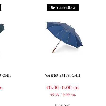
Виж детайли
О СИН
ЧАДЪР 99109, СИН
в.
€0.00
0.00 лв.
€0.00
0.00 лв.
По заявка