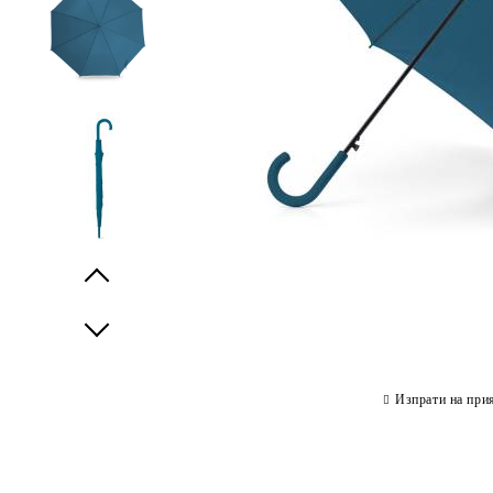
Prev
Next
Изпрати на при