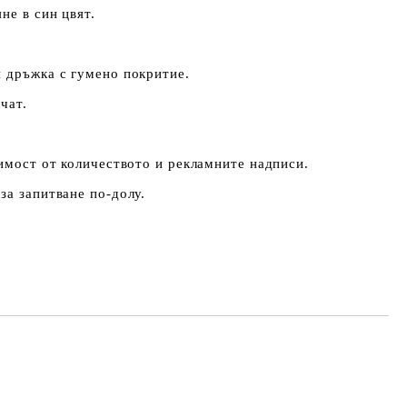
не в син цвят.
 дръжка с гумено покритие.
чат.
симост от количеството и рекламните надписи.
за запитване по-долу.