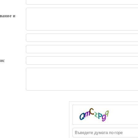
вание и
пис