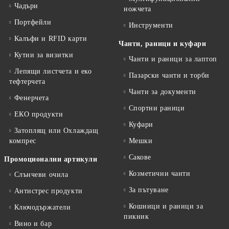
Чадъри
ножчета
Портфейли
Инструменти
Калъфи и RFID карти
Чанти, раници и куфари
Кутии за визитки
Чанти и раници за лаптоп
Лепящи листчета и еко
Пазарски чанти и торби
тефтeрчета
Чанти за документи
Фенерчета
Спортни раници
ЕКО продукти
Куфари
Затоплящ или Охлаждащ
компрес
Мешки
Сакове
Промоционални артикули
Козметични чанти
Слънчеви очила
За пътуване
Антистрес продукти
Кошници и раници за
Ключодържатели
пикник
Вино и бар