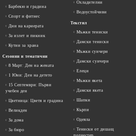
Охладителни
Барбекю и градина
Водоустойчиви
Спорт и фитнес
Текстил
Дни на кариерата
Мъжки тениски
За излет и пикник
Дамски тениски
Кутии за храна
Мъжки суичери
Сезонни и тематични
Дамски суичери
8 Март: Ден на жената
Елеци
1 Юни: Ден на детето
Мъжки якета
15 Септември: Първи
Дамски якета
учебен ден
Шапки
Цветница: Цветя и градина
Кърпи
Великден
Одеяла
За дома
Тениски от дишащ
За бюро
полиестер