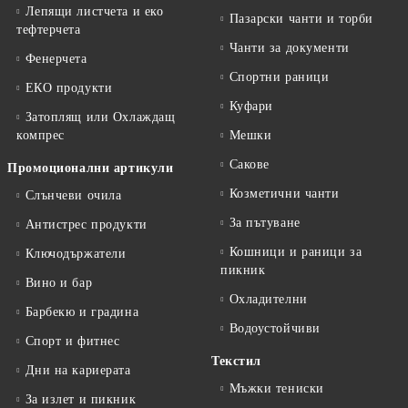
Лепящи листчета и еко
Пазарски чанти и торби
тефтeрчета
Чанти за документи
Фенерчета
Спортни раници
ЕКО продукти
Куфари
Затоплящ или Охлаждащ
компрес
Мешки
Сакове
Промоционални артикули
Козметични чанти
Слънчеви очила
За пътуване
Антистрес продукти
Кошници и раници за
Ключодържатели
пикник
Вино и бар
Охладителни
Барбекю и градина
Водоустойчиви
Спорт и фитнес
Текстил
Дни на кариерата
Мъжки тениски
За излет и пикник