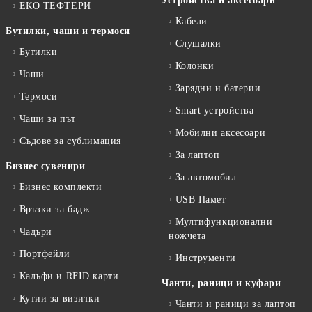
Устройства и аксесоари
ЕКО ТЕФТЕРИ
Кабели
Бутилки, чаши и термоси
Слушалки
Бутилки
Колонки
Чаши
Зарядни и батерии
Термоси
Smart устройства
Чаши за път
Мобилни аксесоари
Съдове за сублимация
За лаптоп
Бизнес сувенири
За автомобил
Бизнес комплекти
USB Памет
Връзки за бадж
Мултифункционални
Чадъри
ножчета
Портфейли
Инструменти
Калъфи и RFID карти
Чанти, раници и куфари
Кутии за визитки
Чанти и раници за лаптоп