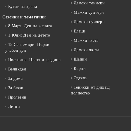
Дамски тениски
Кутии за храна
Мъжки суичери
Сезонни и тематични
Дамски суичери
8 Март: Ден на жената
Елеци
1 Юни: Ден на детето
Мъжки якета
15 Септември: Първи
Дамски якета
учебен ден
Шапки
Цветница: Цветя и градина
Кърпи
Великден
Одеяла
За дома
Тениски от дишащ
За бюро
полиестер
Пролетни
Летни