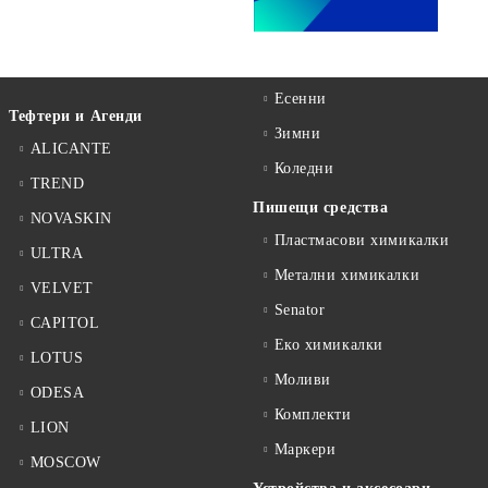
Есенни
Тефтери и Агенди
Зимни
ALICANTE
Коледни
TREND
Пишещи средства
NOVASKIN
Пластмасови химикалки
ULTRA
Метални химикалки
VELVET
Senator
CAPITOL
Еко химикалки
LOTUS
Моливи
ODESA
Комплекти
LION
Маркери
MOSCOW