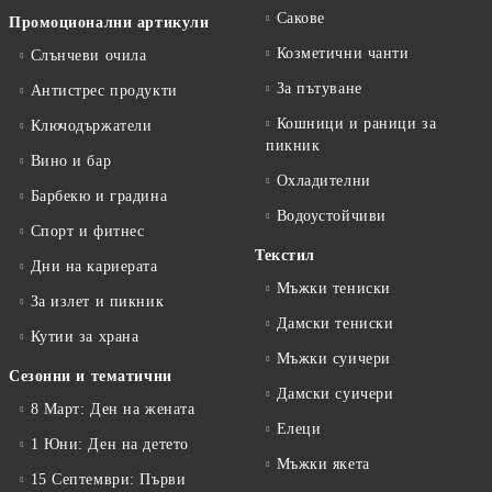
Сакове
Промоционални артикули
Козметични чанти
Слънчеви очила
За пътуване
Антистрес продукти
Кошници и раници за
Ключодържатели
пикник
Вино и бар
Охладителни
Барбекю и градина
Водоустойчиви
Спорт и фитнес
Текстил
Дни на кариерата
Мъжки тениски
За излет и пикник
Дамски тениски
Кутии за храна
Мъжки суичери
Сезонни и тематични
Дамски суичери
8 Март: Ден на жената
Елеци
1 Юни: Ден на детето
Мъжки якета
15 Септември: Първи