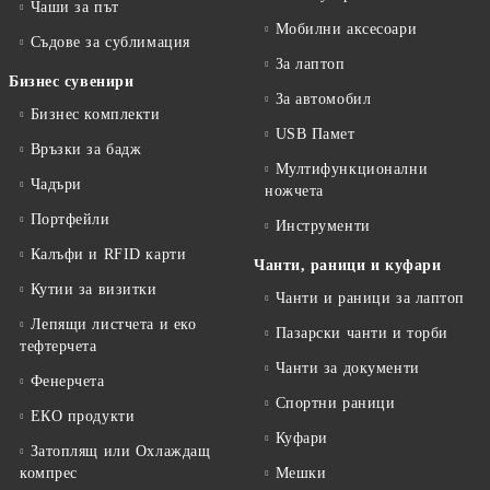
Чаши за път
Мобилни аксесоари
Съдове за сублимация
За лаптоп
Бизнес сувенири
За автомобил
Бизнес комплекти
USB Памет
Връзки за бадж
Мултифункционални
Чадъри
ножчета
Портфейли
Инструменти
Калъфи и RFID карти
Чанти, раници и куфари
Кутии за визитки
Чанти и раници за лаптоп
Лепящи листчета и еко
Пазарски чанти и торби
тефтeрчета
Чанти за документи
Фенерчета
Спортни раници
ЕКО продукти
Куфари
Затоплящ или Охлаждащ
компрес
Мешки