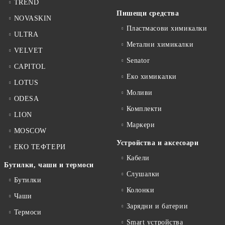
TREND
Пишещи средства
NOVASKIN
Пластмасови химикалки
ULTRA
Метални химикалки
VELVET
Senator
CAPITOL
Еко химикалки
LOTUS
Моливи
ODESA
Комплекти
LION
Маркери
MOSCOW
Устройства и аксесоари
ЕКО ТЕФТЕРИ
Кабели
Бутилки, чаши и термоси
Слушалки
Бутилки
Колонки
Чаши
Зарядни и батерии
Термоси
Smart устройства