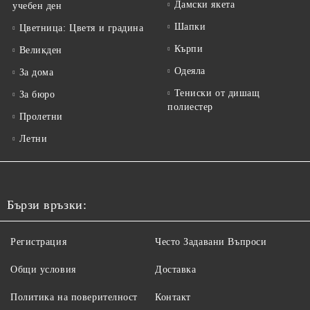
Дамски якета
учебен ден
Шапки
Цветница: Цветя и градина
Кърпи
Великден
Одеяла
За дома
Тениски от дишащ
За бюро
полиестер
Пролетни
Летни
Бързи връзки:
Регистрация
Често Задавани Въпроси
Общи условия
Доставка
Политика на поверителност
Контакт