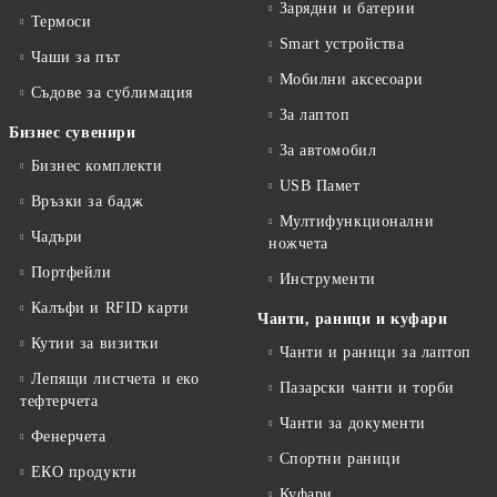
Зарядни и батерии
Термоси
Smart устройства
Чаши за път
Мобилни аксесоари
Съдове за сублимация
За лаптоп
Бизнес сувенири
За автомобил
Бизнес комплекти
USB Памет
Връзки за бадж
Мултифункционални
Чадъри
ножчета
Портфейли
Инструменти
Калъфи и RFID карти
Чанти, раници и куфари
Кутии за визитки
Чанти и раници за лаптоп
Лепящи листчета и еко
Пазарски чанти и торби
тефтeрчета
Чанти за документи
Фенерчета
Спортни раници
ЕКО продукти
Куфари