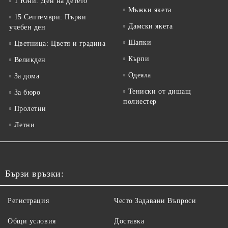
1 Юни: Ден на детето
Мъжки якета
15 Септември: Първи
Дамски якета
учебен ден
Шапки
Цветница: Цветя и градина
Кърпи
Великден
Одеяла
За дома
Тениски от дишащ
За бюро
полиестер
Пролетни
Летни
Бързи връзки:
Регистрация
Често Задавани Въпроси
Общи условия
Доставка