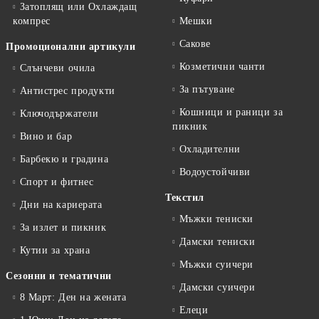
Затоплящ или Охлаждащ
компрес
Мешки
Сакове
Промоционални артикули
Козметични чанти
Слънчеви очила
За пътуване
Антистрес продукти
Кошници и раници за
Ключодържатели
пикник
Вино и бар
Охладителни
Барбекю и градина
Водоустойчиви
Спорт и фитнес
Текстил
Дни на кариерата
Мъжки тениски
За излет и пикник
Дамски тениски
Кутии за храна
Мъжки суичери
Сезонни и тематични
Дамски суичери
8 Март: Ден на жената
Елеци