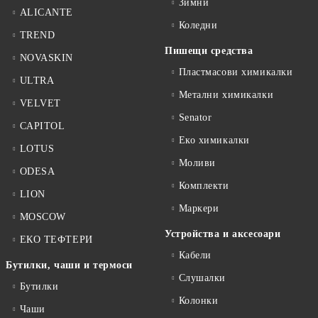
Зимни
ALICANTE
Коледни
TREND
Пишещи средства
NOVASKIN
Пластмасови химикалки
ULTRA
Метални химикалки
VELVET
Senator
CAPITOL
Еко химикалки
LOTUS
Моливи
ODESA
Комплекти
LION
Маркери
MOSCOW
Устройства и аксесоари
ЕКО ТЕФТЕРИ
Кабели
Бутилки, чаши и термоси
Слушалки
Бутилки
Колонки
Чаши