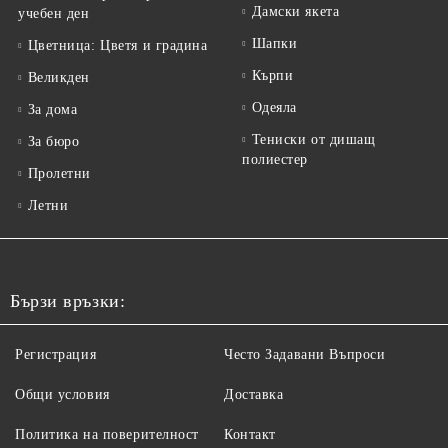
Дамски якета
учебен ден
Шапки
Цветница: Цветя и градина
Кърпи
Великден
Одеяла
За дома
Тениски от дишащ
За бюро
полиестер
Пролетни
Летни
Бързи връзки:
Регистрация
Често Задавани Въпроси
Общи условия
Доставка
Политика на поверителност
Контакт