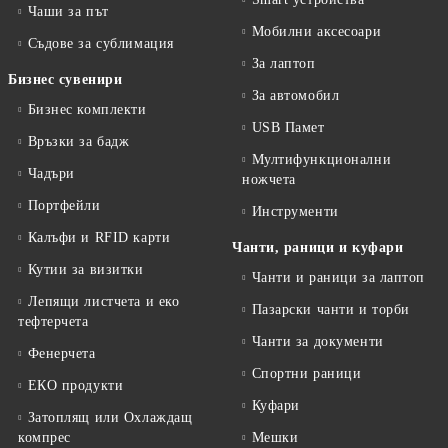
Чаши за път
Мобилни аксесоари
Съдове за сублимация
За лаптоп
Бизнес сувенири
За автомобил
Бизнес комплекти
USB Памет
Връзки за бадж
Мултифункционални
Чадъри
ножчета
Портфейли
Инструменти
Калъфи и RFID карти
Чанти, раници и куфари
Кутии за визитки
Чанти и раници за лаптоп
Лепящи листчета и еко
Пазарски чанти и торби
тефтeрчета
Чанти за документи
Фенерчета
Спортни раници
ЕКО продукти
Куфари
Затоплящ или Охлаждащ
компрес
Мешки