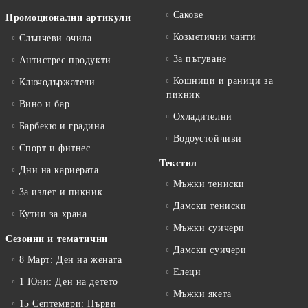
Сакове
Промоционални артикули
Козметични чанти
Слънчеви очила
За пътуване
Антистрес продукти
Кошници и раници за
Ключодържатели
пикник
Вино и бар
Охладителни
Барбекю и градина
Водоустойчиви
Спорт и фитнес
Текстил
Дни на кариерата
Мъжки тениски
За излет и пикник
Дамски тениски
Кутии за храна
Мъжки суичери
Сезонни и тематични
Дамски суичери
8 Март: Ден на жената
Елеци
1 Юни: Ден на детето
Мъжки якета
15 Септември: Първи