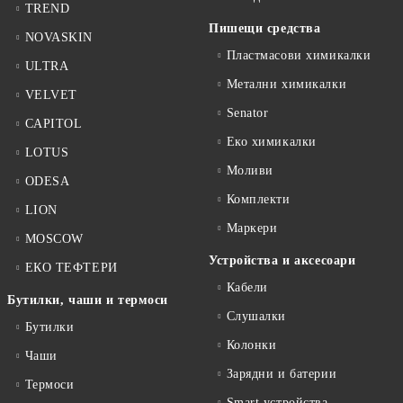
TREND
Пишещи средства
NOVASKIN
Пластмасови химикалки
ULTRA
Метални химикалки
VELVET
Senator
CAPITOL
Еко химикалки
LOTUS
Моливи
ODESA
Комплекти
LION
Маркери
MOSCOW
Устройства и аксесоари
ЕКО ТЕФТЕРИ
Кабели
Бутилки, чаши и термоси
Слушалки
Бутилки
Колонки
Чаши
Зарядни и батерии
Термоси
Smart устройства