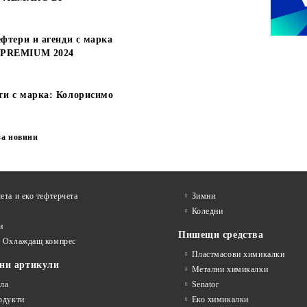
ефтери и агенди с марка
 PREMIUM 2024
ти с марка: Колорисимо
за новини
ета и еко тефтeрчета
Зимни
Коледни
и
Пишещи средства
и Охлаждащ компрес
Пластмасови химикалки
ни артикули
Метални химикалки
ла
Senator
одукти
Еко химикалки