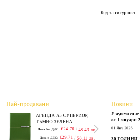
Код за сигурност:
Най-продавани
Новини
Уведомление 
АГЕНДА А5 СУПЕРИОР,
АГЕ
от 1 януари 2
ТЪМНО ЗЕЛЕНА
А5,
01 Яну 2026
€24.76
Цена без ДДС:
48.43 лв.
Цена
€29.71
Цена с ДДС:
58.11 лв.
Цен
30 ГОДИНИ