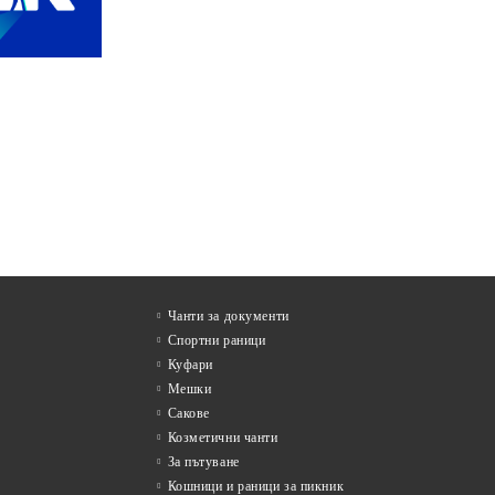
Чанти за документи
Спортни раници
Куфари
Мешки
Сакове
Козметични чанти
За пътуване
Кошници и раници за пикник