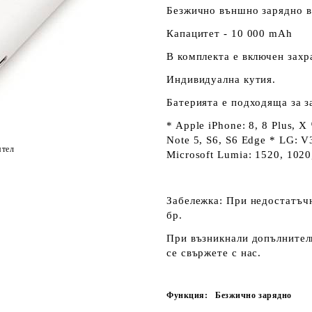
Безжично външно зарядно в 
Капацитет - 10 000 mAh
В комплекта е включен захр
Индивидуална кутия.
Батерията е подходяща за 
* Apple iPhone: 8, 8 Plus, X
Note 5, S6, S6 Edge * LG: V3
ятел
Microsoft Lumia: 1520, 1020,
Забележка:
При недостатъчн
бр.
При възникнали допълнителн
се свържете с нас.
Функция:
Безжично зарядно