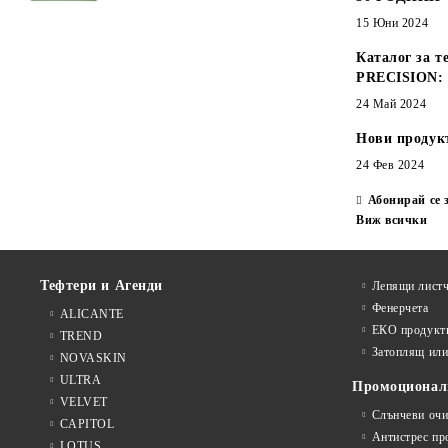
15 Юни 2024
Каталог за т
PRECISION:
24 Май 2024
Нови продук
24 Фев 2024
Абонирай се 
Виж всички
Тефтери и Агенди
Лепящи листч
Фенерчета
ALICANTE
ЕКО продукт
TREND
Затоплящ ил
NOVASKIN
ULTRA
Промоционал
VELVET
Слънчеви очи
CAPITOL
Антистрес пр
LOTUS