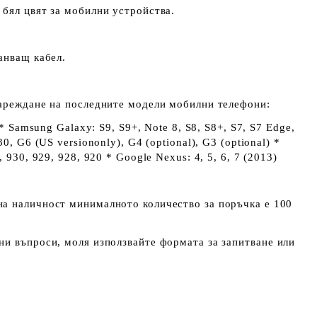
бял цвят за мобилни устройства.
анващ кабел.
зареждане на последните модели мобилни телефони:
 * Samsung Galaxy: S9, S9+, Note 8, S8, S8+, S7, S7 Edge,
0, G6 (US versiononly), G4 (optional), G3 (optional) *
 930, 929, 928, 920 * Google Nexus: 4, 5, 6, 7 (2013)
а наличност минималното количество за поръчка е 100
и въпроси, моля използвайте формата за запитване или