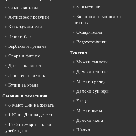
За пътуване
Слънчеви очила
Кошници и раници за
Антистрес продукти
пикник
Ключодържатели
Охладителни
Вино и бар
Водоустойчиви
Барбекю и градина
Текстил
Спорт и фитнес
Мъжки тениски
Дни на кариерата
Дамски тениски
За излет и пикник
Мъжки суичери
Кутии за храна
Дамски суичери
Сезонни и тематични
Елеци
8 Март: Ден на жената
Мъжки якета
1 Юни: Ден на детето
Дамски якета
15 Септември: Първи
Шапки
учебен ден