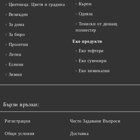
Кърпи
Цветница: Цветя и градина
Одеяла
Великден
Тениски от дишащ
За дома
полиестер
За бюро
Еко продукти
Пролетни
Еко тефтери
Летни
Еко сувенири
Есенни
Еко химикалки
Зимни
Бързи връзки:
Регистрация
Често Задавани Въпроси
Общи условия
Доставка