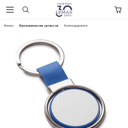
Начало
Промоционални артикули
Ключодържатели