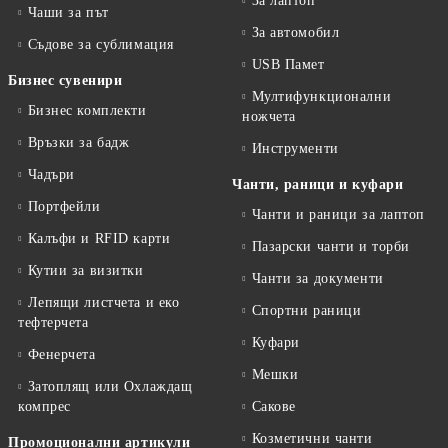
За лаптоп
Чаши за път
За автомобил
Съдове за сублимация
USB Памет
Бизнес сувенири
Мултифункционални
Бизнес комплекти
ножчета
Връзки за бадж
Инструменти
Чадъри
Чанти, раници и куфари
Портфейли
Чанти и раници за лаптоп
Калъфи и RFID карти
Пазарски чанти и торби
Кутии за визитки
Чанти за документи
Лепящи листчета и еко
Спортни раници
тефтeрчета
Куфари
Фенерчета
Мешки
Затоплящ или Охлаждащ
компрес
Сакове
Козметични чанти
Промоционални артикули