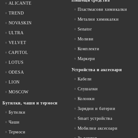
Пишещи средства
ALICANTE
Пластмасови химикалки
TREND
Метални химикалки
NOVASKIN
Senator
ULTRA
Моливи
VELVET
Комплекти
CAPITOL
Маркери
LOTUS
Устройства и аксесоари
ODESA
Кабели
LION
Слушалки
MOSCOW
Колонки
Бутилки, чаши и термоси
Зарядни и батерии
Бутилки
Smart устройства
Чаши
Мобилни аксесоари
Термоси