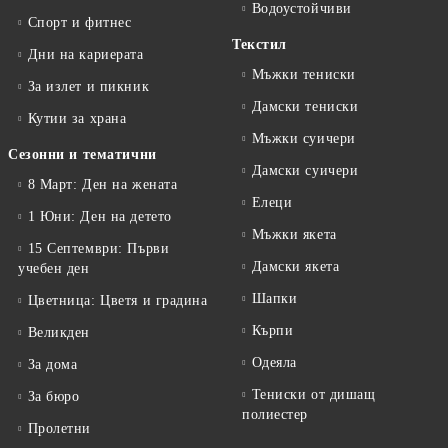
Водоустойчиви
Спорт и фитнес
Текстил
Дни на кариерата
Мъжки тениски
За излет и пикник
Дамски тениски
Кутии за храна
Мъжки суичери
Сезонни и тематични
Дамски суичери
8 Март: Ден на жената
Елеци
1 Юни: Ден на детето
Мъжки якета
15 Септември: Първи
Дамски якета
учебен ден
Шапки
Цветница: Цветя и градина
Кърпи
Великден
Одеяла
За дома
Тениски от дишащ
За бюро
полиестер
Пролетни