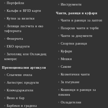
Портфейли
Инструменти
Калъфи и RFID карти
Чанти, раници и куфари
Кутии за визитки
Чанти и раници за лаптоп
Лепящи листчета и еко
Пазарски чанти и торби
тефтeрчета
Чанти за документи
Фенерчета
Спортни раници
ЕКО продукти
Куфари
Затоплящ или Охлаждащ
компрес
Мешки
Сакове
Промоционални артикули
Козметични чанти
Слънчеви очила
За пътуване
Антистрес продукти
Кошници и раници за
Ключодържатели
пикник
Вино и бар
Охладителни
Барбекю и градина