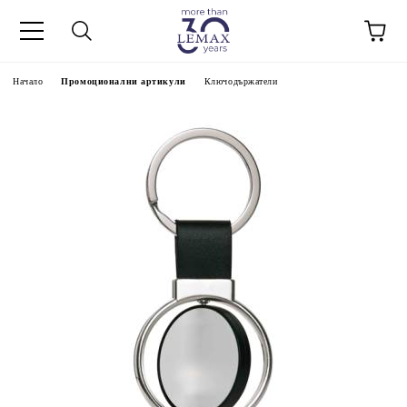
Начало
Промоционални артикули
Ключодържатели