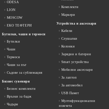
ODESA
Комплекти
LION
Маркери
MOSCOW
Устройства и аксесоари
ЕКО ТЕФТЕРИ
Кабели
Бутилки, чаши и термоси
Слушалки
Бутилки
Колонки
Чаши
Зарядни и батерии
Термоси
Smart устройства
Чаши за път
Мобилни аксесоари
Съдове за сублимация
За лаптоп
Бизнес сувенири
За автомобил
Бизнес комплекти
USB Памет
Връзки за бадж
Мултифункционални
Чадъри
ножчета