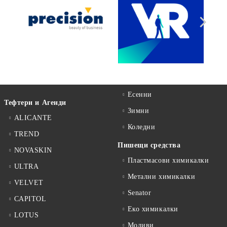
Есенни
Тефтери и Агенди
Зимни
ALICANTE
Коледни
TREND
Пишещи средства
NOVASKIN
Пластмасови химикалки
ULTRA
Метални химикалки
VELVET
Senator
CAPITOL
Еко химикалки
LOTUS
Моливи