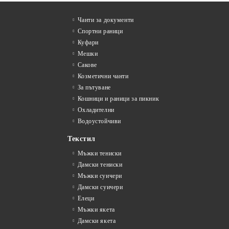
Чанти за документи
Спортни раници
Куфари
Мешки
Сакове
Козметични чанти
За пътуване
Кошници и раници за пикник
Охладителни
Водоустойчиви
Текстил
Мъжки тениски
Дамски тениски
Мъжки суичери
Дамски суичери
Елеци
Мъжки якета
Дамски якета