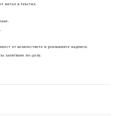
т метал и текстил.
ране.
.
симост от количеството и рекламните надписи.
за запитване по-долу.