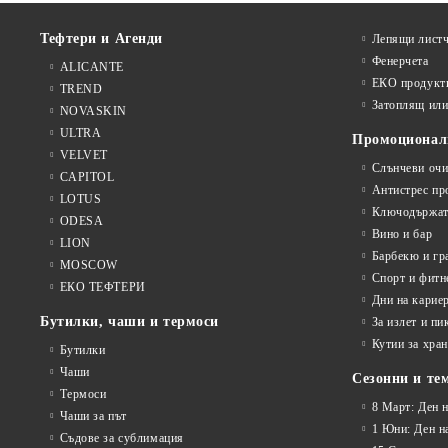
Тефтери и Агенди
Лепящи листч
Фенерчета
ALICANTE
ЕКО продукт
TREND
Затоплящ ил
NOVASKIN
ULTRA
Промоционал
VELVET
Слънчеви очи
CAPITOL
Антистрес пр
LOTUS
Ключодържат
ODESA
Вино и бар
LION
Барбекю и гр
MOSCOW
Спорт и фитн
ЕКО ТЕФТЕРИ
Дни на карие
Бутилки, чаши и термоси
За излет и пи
Кутии за хран
Бутилки
Чаши
Сезонни и те
Термоси
8 Март: Ден 
Чаши за път
1 Юни: Ден н
Съдове за сублимация