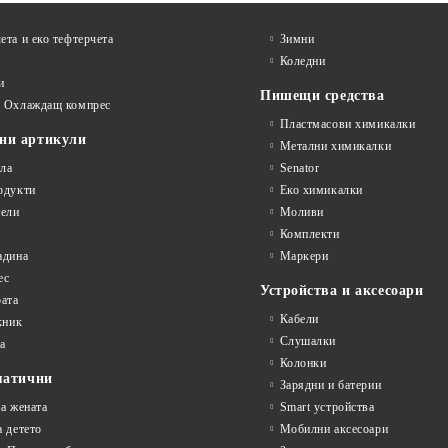
ета и еко тефтeрчета
Зимни
Коледни
и
Пишещи средства
и Охлаждащ компрес
Пластмасови химикалки
ни артикули
Метални химикалки
ла
Senator
одукти
Еко химикалки
ели
Моливи
Комплекти
адина
Маркери
ес
Устройства и аксесоари
рата
Кабели
кник
Слушалки
а
Колонки
матични
Зарядни и батерии
на жената
Smart устройства
а детето
Мобилни аксесоари