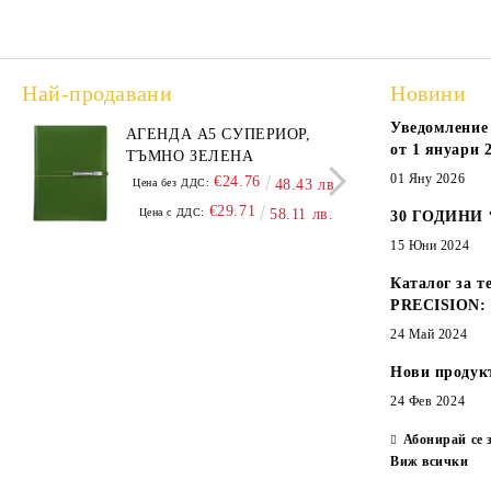
Най-продавани
Новини
Уведомление 
АГЕНДА А5 СУПЕРИОР,
АГЕ
от 1 януари 2
ТЪМНО ЗЕЛЕНА
А5,
01 Яну 2026
€24.76
Цена без ДДС:
48.43 лв.
Цена
€29.71
Цена с ДДС:
58.11 лв.
Цен
30 ГОДИНИ
15 Юни 2024
Каталог за т
PRECISION:
24 Май 2024
Нови продук
24 Фев 2024
Абонирай се 
Виж всички