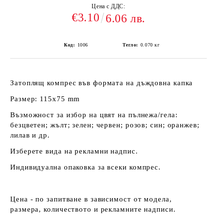
Цена с ДДС:
€3.10
6.06 лв.
Код:
1006
Тегло:
0.070
кг
Затоплящ компрес във формата на дъждовна капка
Размер: 115x75 mm
Възможност за избор на цвят на пълнежа/гела:
безцветен; жълт; зелен; червен; розов; син; оранжев;
лилав и др.
Изберете вида на рекламни надпис.
Индивидуална опаковка за всеки компрес.
Цена - по запитване в зависимост от модела,
размера, количеството и рекламните надписи.