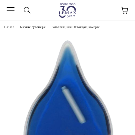
Начало
Бизнес сувенири
Затоплящ или Охлаждащ компрес