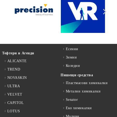
Есенни
Тефтери и Агенди
Зимни
ALICANTE
Коледни
TREND
Пишещи средства
NOVASKIN
Пластмасови химикалки
ULTRA
Метални химикалки
VELVET
Senator
CAPITOL
Еко химикалки
LOTUS
Моливи