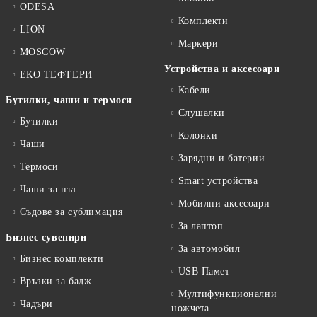
ODESA
Комплекти
LION
Маркери
MOSCOW
Устройства и аксесоари
ЕКО ТЕФТЕРИ
Кабели
Бутилки, чаши и термоси
Слушалки
Бутилки
Колонки
Чаши
Зарядни и батерии
Термоси
Smart устройства
Чаши за път
Мобилни аксесоари
Съдове за сублимация
За лаптоп
Бизнес сувенири
За автомобил
Бизнес комплекти
USB Памет
Връзки за бадж
Мултифункционални
Чадъри
ножчета