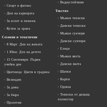
Водоустойчиви
Спорт и фитнес
Текстил
Дни на кариерата
Мъжки тениски
За излет и пикник
Дамски тениски
Кутии за храна
Мъжки суичери
Сезонни и тематични
Дамски суичери
8 Март: Ден на жената
Елеци
1 Юни: Ден на детето
Мъжки якета
15 Септември: Първи
Дамски якета
учебен ден
Шапки
Цветница: Цветя и градина
Кърпи
Великден
Одеяла
За дома
Тениски от дишащ
За бюро
полиестер
Пролетни