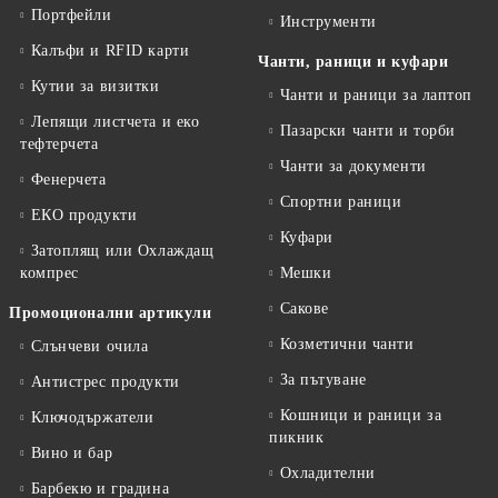
Портфейли
Инструменти
Калъфи и RFID карти
Чанти, раници и куфари
Кутии за визитки
Чанти и раници за лаптоп
Лепящи листчета и еко
Пазарски чанти и торби
тефтeрчета
Чанти за документи
Фенерчета
Спортни раници
ЕКО продукти
Куфари
Затоплящ или Охлаждащ
компрес
Мешки
Сакове
Промоционални артикули
Козметични чанти
Слънчеви очила
За пътуване
Антистрес продукти
Кошници и раници за
Ключодържатели
пикник
Вино и бар
Охладителни
Барбекю и градина