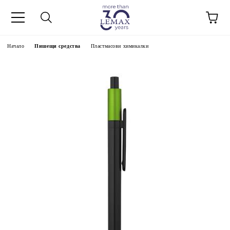
Начало
Пишещи средства
Пластмасови химикалки