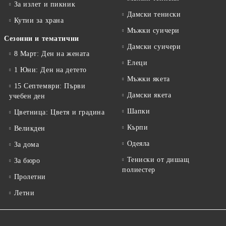
За излет и пикник
Дамски тениски
Кутии за храна
Мъжки суичери
Сезонни и тематични
Дамски суичери
8 Март: Ден на жената
Елеци
1 Юни: Ден на детето
Мъжки якета
15 Септември: Първи
Дамски якета
учебен ден
Шапки
Цветница: Цветя и градина
Кърпи
Великден
Одеяла
За дома
Тениски от дишащ
За бюро
полиестер
Пролетни
Летни