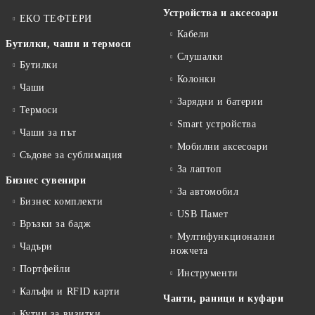
Устройства и аксесоари
ЕКО ТЕФТЕРИ
Кабели
Бутилки, чаши и термоси
Слушалки
Бутилки
Колонки
Чаши
Зарядни и батерии
Термоси
Smart устройства
Чаши за път
Мобилни аксесоари
Съдове за сублимация
За лаптоп
Бизнес сувенири
За автомобил
Бизнес комплекти
USB Памет
Връзки за бадж
Мултифункционални
Чадъри
ножчета
Портфейли
Инструменти
Калъфи и RFID карти
Чанти, раници и куфари
Кутии за визитки