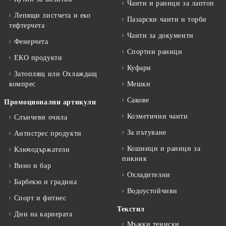
Чанти и раници за лаптоп
Лепящи листчета и еко
Пазарски чанти и торби
тефтeрчета
Чанти за документи
Фенерчета
Спортни раници
ЕКО продукти
Куфари
Затоплящ или Охлаждащ
компрес
Мешки
Сакове
Промоционални артикули
Козметични чанти
Слънчеви очила
За пътуване
Антистрес продукти
Кошници и раници за
Ключодържатели
пикник
Вино и бар
Охладителни
Барбекю и градина
Водоустойчиви
Спорт и фитнес
Текстил
Дни на кариерата
Мъжки тениски