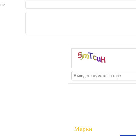
пис
Марки