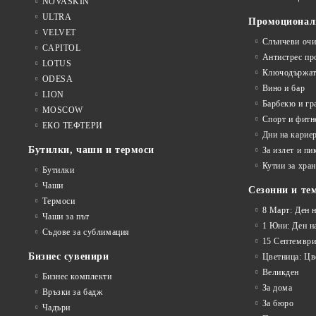
NOVASKIN
ULTRA
Промоционал
VELVET
Слънчеви очи
CAPITOL
Антистрес пр
LOTUS
Ключодържат
ODESA
Вино и бар
LION
Барбекю и гр
MOSCOW
Спорт и фитн
ЕКО ТЕФТЕРИ
Дни на карие
Бутилки, чаши и термоси
За излет и пи
Кутии за хран
Бутилки
Чаши
Сезонни и те
Термоси
8 Март: Ден 
Чаши за път
1 Юни: Ден н
Съдове за сублимация
15 Септември
Бизнес сувенири
Цветница: Цв
Великден
Бизнес комплекти
За дома
Връзки за бадж
За бюро
Чадъри