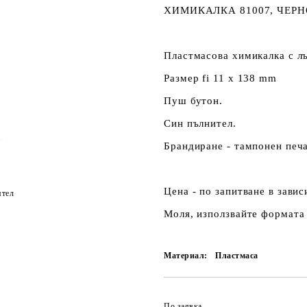
ХИМИКАЛКА 81007, ЧЕР
Пластмасова химикалка с л
Размер fi 11 х 138 mm
Пуш бутон.
Син пълнител.
Брандиране - тампонен печа
Цена - по запитване в зави
ятел
Моля, използвайте формата 
Материал:
Пластмаса
По заявка