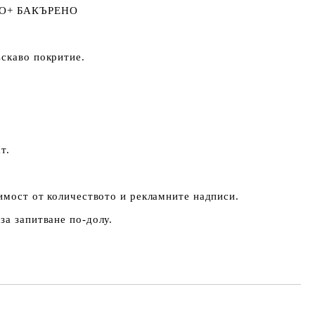
НО+ БАКЪРЕНО
ъскаво покритие.
т.
симост от количеството и рекламните надписи.
за запитване по-долу.