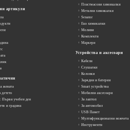
Пластмасови химикалки
ни артикули
Метални химикалки
ла
Senator
одукти
Еко химикалки
ели
Моливи
Комплекти
адина
Маркери
ес
Устройства и аксесоари
рата
Кабели
кник
Слушалки
а
Колонки
матични
Зарядни и батерии
на жената
Smart устройства
а детето
Мобилни аксесоари
: Първи учебен ден
За лаптоп
етя и градина
За автомобил
USB Памет
Мултифункционални ножчета
Инструменти