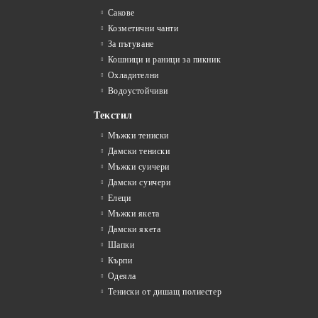
Сакове
Козметични чанти
За пътуване
Кошници и раници за пикник
Охладителни
Водоустойчиви
Текстил
Мъжки тениски
Дамски тениски
Мъжки суичери
Дамски суичери
Елеци
Мъжки якета
Дамски якета
Шапки
Кърпи
Одеяла
Тениски от дишащ полиестер