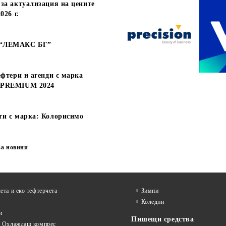
за актуализация на цените
НДА С МЕХАНИЗЪМ
АГЕНДА С МЕХАНИЗЪМ
026 г.
 ТЪМНО СИНЯ
А5, СИНЯ
€22.66
€18.60
 без ДДС:
44.32 лв.
Цена без ДДС:
36.38 
€27.19
€22.32
а с ДДС:
53.18 лв.
Цена с ДДС:
43.65 л
 “ЛЕМАКС БГ”
ефтери и агенди с марка
 PREMIUM 2024
ти с марка: Колорисимо
за новини
ета и еко тефтeрчета
Зимни
Коледни
и
Пишещи средства
и Охлаждащ компрес