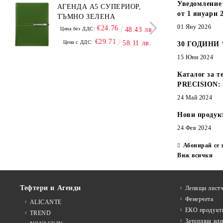
Уведомление 
АГЕНДА А5 СУПЕРИОР,
АГЕ
от 1 януари 2
ТЪМНО ЗЕЛЕНА
А5,
01 Яну 2026
€24.76
Цена без ДДС:
48.43 лв.
Цена
€29.71
Цена с ДДС:
58.11 лв.
Цен
30 ГОДИНИ
15 Юни 2024
Каталог за т
PRECISION:
24 Май 2024
Нови продук
24 Фев 2024
Абонирай се 
Виж всички
Тефтери и Агенди
Лепящи листч
Фенерчета
ALICANTE
ЕКО продукт
TREND
Затоплящ ил