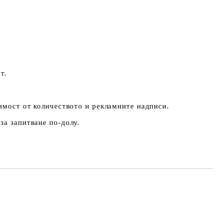
т.
симост от количеството и рекламните надписи.
за запитване по-долу.