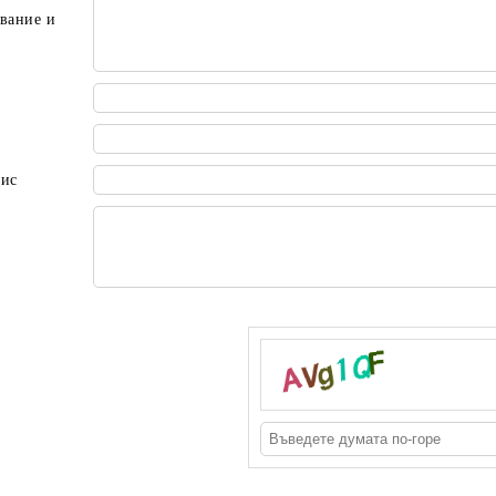
вание и
пис