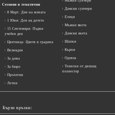
Мъжки суичери
Сезонни и тематични
Дамски суичери
8 Март: Ден на жената
Елеци
1 Юни: Ден на детето
Мъжки якета
15 Септември: Първи
Дамски якета
учебен ден
Шапки
Цветница: Цветя и градина
Кърпи
Великден
Одеяла
За дома
Тениски от дишащ
За бюро
полиестер
Пролетни
Летни
Бързи връзки: