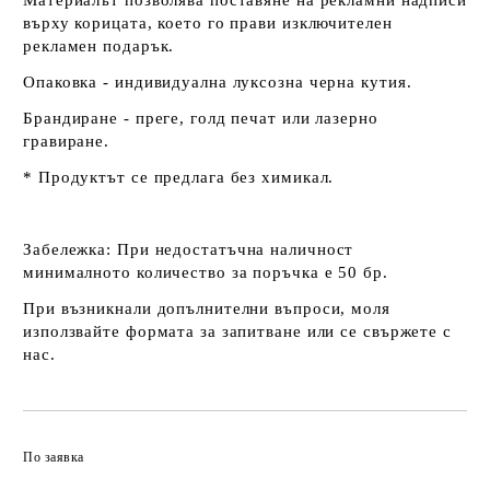
Материалът позволява поставяне на рекламни надписи
върху корицата, което го прави изключителен
рекламен подарък.
Опаковка - индивидуална луксозна черна кутия.
Брандиране - преге, голд печат или лазерно
гравиране.
* Продуктът се предлага без химикал.
Забележка:
При недостатъчна наличност
минималното количество за поръчка е 50 бр.
При възникнали допълнителни въпроси, моля
използвайте формата за запитване или се свържете с
нас.
По заявка