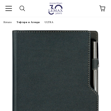
Начало
Тефтери и Агенди
ULTRA