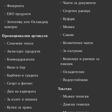
Чанти за документи
Фенерчета
Спортни раници
ЕКО продукти
Куфари
Затоплящ или Охлаждащ
компрес
Мешки
Сакове
Промоционални артикули
Козметични чанти
Слънчеви очила
За пътуване
Антистрес продукти
Кошници и раници за
Ключодържатели
пикник
Вино и бар
Охладителни
Барбекю и градина
Водоустойчиви
Спорт и фитнес
Текстил
Дни на кариерата
Мъжки тениски
За излет и пикник
Дамски тениски
Кутии за храна