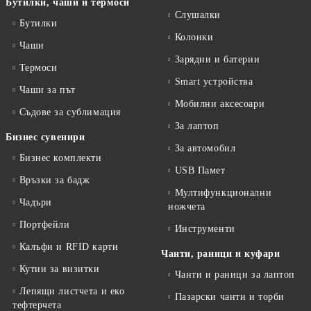
Бутилки, чаши и термоси
Слушалки
Бутилки
Колонки
Чаши
Зарядни и батерии
Термоси
Smart устройства
Чаши за път
Мобилни аксесоари
Съдове за сублимация
За лаптоп
Бизнес сувенири
За автомобил
Бизнес комплекти
USB Памет
Връзки за бадж
Мултифункционални
Чадъри
ножчета
Портфейли
Инструменти
Калъфи и RFID карти
Чанти, раници и куфари
Кутии за визитки
Чанти и раници за лаптоп
Лепящи листчета и еко
Пазарски чанти и торби
тефтeрчета