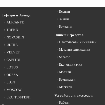
Есенни
Тефтери и Агенди
Зимни
ALICANTE
Коледни
TREND
Пишещи средства
NOVASKIN
Пластмасови химикалки
ULTRA
Метални химикалки
VELVET
Senator
CAPITOL
Еко химикалки
LOTUS
Моливи
ODESA
Комплекти
LION
Маркери
MOSCOW
Устройства и аксесоари
ЕКО ТЕФТЕРИ
Кабели