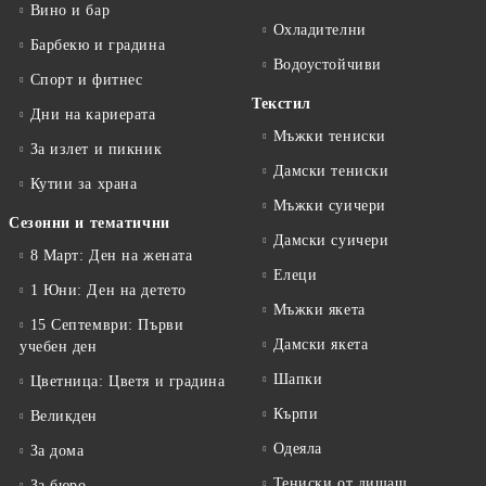
Вино и бар
Охладителни
Барбекю и градина
Водоустойчиви
Спорт и фитнес
Текстил
Дни на кариерата
Мъжки тениски
За излет и пикник
Дамски тениски
Кутии за храна
Мъжки суичери
Сезонни и тематични
Дамски суичери
8 Март: Ден на жената
Елеци
1 Юни: Ден на детето
Мъжки якета
15 Септември: Първи
Дамски якета
учебен ден
Шапки
Цветница: Цветя и градина
Кърпи
Великден
Одеяла
За дома
Тениски от дишащ
За бюро