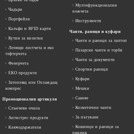
Мултифункционални
Чадъри
ножчета
Портфейли
Инструменти
Калъфи и RFID карти
Чанти, раници и куфари
Кутии за визитки
Чанти и раници за лаптоп
Лепящи листчета и еко
Пазарски чанти и торби
тефтeрчета
Чанти за документи
Фенерчета
Спортни раници
ЕКО продукти
Куфари
Затоплящ или Охлаждащ
компрес
Мешки
Сакове
Промоционални артикули
Козметични чанти
Слънчеви очила
За пътуване
Антистрес продукти
Кошници и раници за
Ключодържатели
пикник