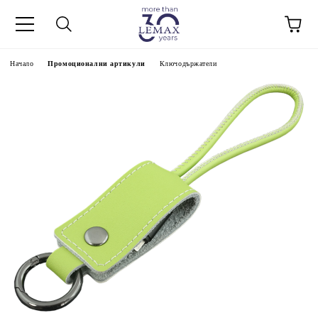
Начало
Промоционални артикули
Ключодържатели