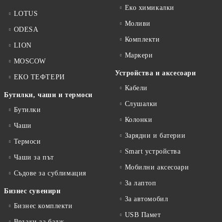
Еко химикалки
LOTUS
Моливи
ODESA
Комплекти
LION
Маркери
MOSCOW
Устройства и аксесоари
ЕКО ТЕФТЕРИ
Кабели
Бутилки, чаши и термоси
Слушалки
Бутилки
Колонки
Чаши
Зарядни и батерии
Термоси
Smart устройства
Чаши за път
Мобилни аксесоари
Съдове за сублимация
За лаптоп
Бизнес сувенири
За автомобил
Бизнес комплекти
USB Памет
Връзки за бадж