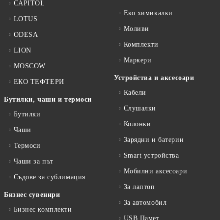
CAPITOL
Еко химикалки
LOTUS
Моливи
ODESA
Комплекти
LION
Маркери
MOSCOW
Устройства и аксесоари
ЕКО ТЕФТЕРИ
Кабели
Бутилки, чаши и термоси
Слушалки
Бутилки
Колонки
Чаши
Зарядни и батерии
Термоси
Smart устройства
Чаши за път
Мобилни аксесоари
Съдове за сублимация
За лаптоп
Бизнес сувенири
За автомобил
Бизнес комплекти
USB Памет