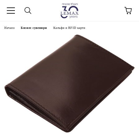
Начало
Бизнес сувенири
Калъфи и RFID карти