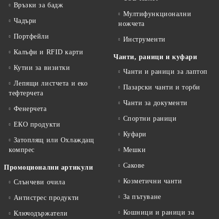
Връзки за бадж
Мултифункционални
Чадъри
ножчета
Портфейли
Инструменти
Калъфи и RFID карти
Чанти, раници и куфари
Кутии за визитки
Чанти и раници за лаптоп
Лепящи листчета и еко
Пазарски чанти и торби
тефтeрчета
Чанти за документи
Фенерчета
Спортни раници
ЕКО продукти
Куфари
Затоплящ или Охлаждащ
компрес
Мешки
Сакове
Промоционални артикули
Козметични чанти
Слънчеви очила
За пътуване
Антистрес продукти
Кошници и раници за
Ключодържатели