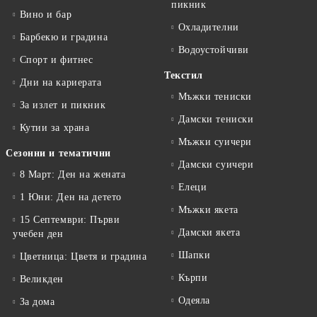
пикник
Вино и бар
Охладителни
Барбекю и градина
Водоустойчиви
Спорт и фитнес
Текстил
Дни на кариерата
Мъжки тениски
За излет и пикник
Дамски тениски
Кутии за храна
Мъжки суичери
Сезонни и тематични
Дамски суичери
8 Март: Ден на жената
Елеци
1 Юни: Ден на детето
Мъжки якета
15 Септември: Първи
Дамски якета
учебен ден
Шапки
Цветница: Цветя и градина
Кърпи
Великден
Одеяла
За дома