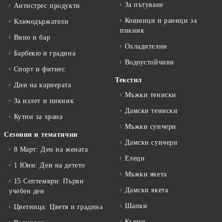
За пътуване
Антистрес продукти
Кошници и раници за
Ключодържатели
пикник
Вино и бар
Охладителни
Барбекю и градина
Водоустойчиви
Спорт и фитнес
Текстил
Дни на кариерата
Мъжки тениски
За излет и пикник
Дамски тениски
Кутии за храна
Мъжки суичери
Сезонни и тематични
Дамски суичери
8 Март: Ден на жената
Елеци
1 Юни: Ден на детето
Мъжки якета
15 Септември: Първи
Дамски якета
учебен ден
Шапки
Цветница: Цветя и градина
Кърпи