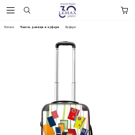
Начало
Чанти, раници и куфари
Куфари