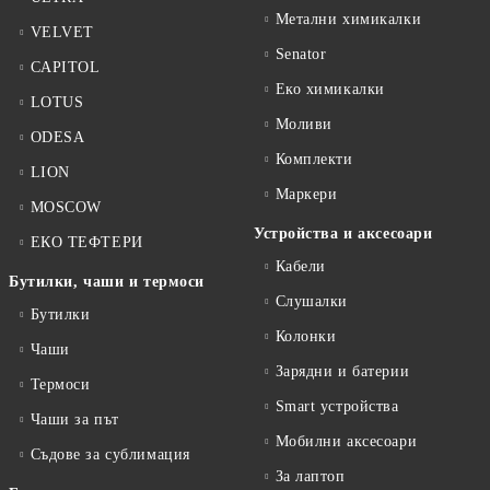
Метални химикалки
VELVET
Senator
CAPITOL
Еко химикалки
LOTUS
Моливи
ODESA
Комплекти
LION
Маркери
MOSCOW
Устройства и аксесоари
ЕКО ТЕФТЕРИ
Кабели
Бутилки, чаши и термоси
Слушалки
Бутилки
Колонки
Чаши
Зарядни и батерии
Термоси
Smart устройства
Чаши за път
Мобилни аксесоари
Съдове за сублимация
За лаптоп