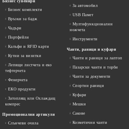
Бизнес сувенири
За автомобил
Бизнес комплекти
USB Памет
Връзки за бадж
Мултифункционални
Чадъри
ножчета
Портфейли
Инструменти
Калъфи и RFID карти
Чанти, раници и куфари
Кутии за визитки
Чанти и раници за лаптоп
Лепящи листчета и еко
Пазарски чанти и торби
тефтeрчета
Чанти за документи
Фенерчета
Спортни раници
ЕКО продукти
Куфари
Затоплящ или Охлаждащ
компрес
Мешки
Сакове
Промоционални артикули
Козметични чанти
Слънчеви очила