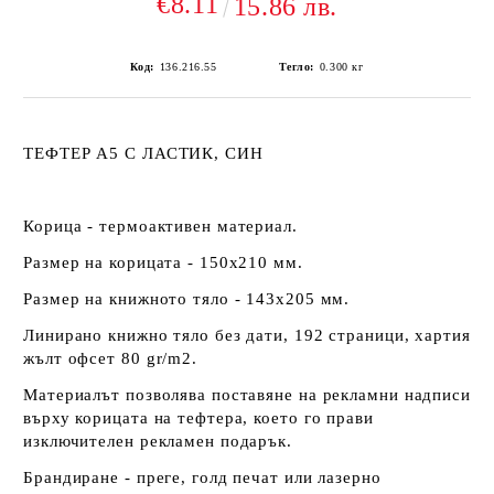
€8.11
15.86 лв.
Код:
136.216.55
Тегло:
0.300
кг
ТЕФТЕР А5 С ЛАСТИК, СИН
Корица - термоактивен материал.
Размер на корицата - 150х210 мм.
Размер на книжното тяло - 143х205 мм.
Линирано книжно тяло без дати, 192 страници, хартия
жълт офсет 80 gr/m2.
Материалът позволява поставяне на рекламни надписи
върху корицата на тефтера, което го прави
изключителен рекламен подарък.
Брандиране - преге, голд печат или лазерно