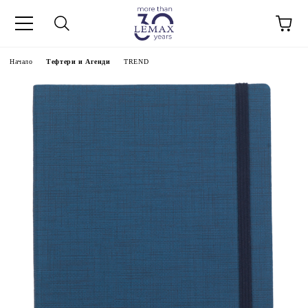
Начало
Тефтери и Агенди
TREND