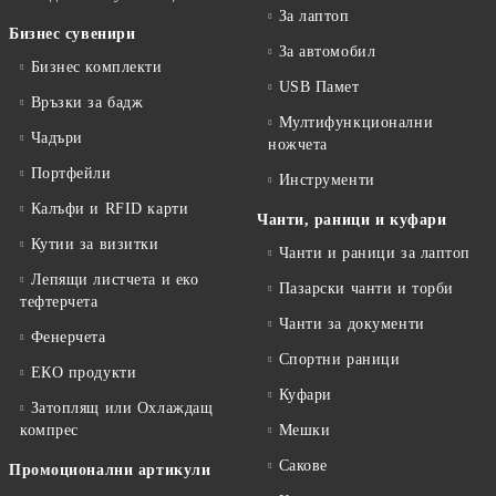
За лаптоп
Бизнес сувенири
За автомобил
Бизнес комплекти
USB Памет
Връзки за бадж
Мултифункционални
Чадъри
ножчета
Портфейли
Инструменти
Калъфи и RFID карти
Чанти, раници и куфари
Кутии за визитки
Чанти и раници за лаптоп
Лепящи листчета и еко
Пазарски чанти и торби
тефтeрчета
Чанти за документи
Фенерчета
Спортни раници
ЕКО продукти
Куфари
Затоплящ или Охлаждащ
компрес
Мешки
Сакове
Промоционални артикули