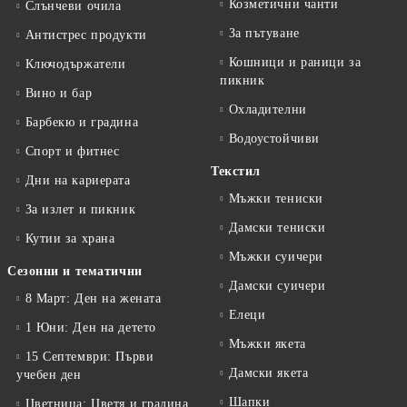
Козметични чанти
Слънчеви очила
За пътуване
Антистрес продукти
Кошници и раници за
Ключодържатели
пикник
Вино и бар
Охладителни
Барбекю и градина
Водоустойчиви
Спорт и фитнес
Текстил
Дни на кариерата
Мъжки тениски
За излет и пикник
Дамски тениски
Кутии за храна
Мъжки суичери
Сезонни и тематични
Дамски суичери
8 Март: Ден на жената
Елеци
1 Юни: Ден на детето
Мъжки якета
15 Септември: Първи
Дамски якета
учебен ден
Шапки
Цветница: Цветя и градина