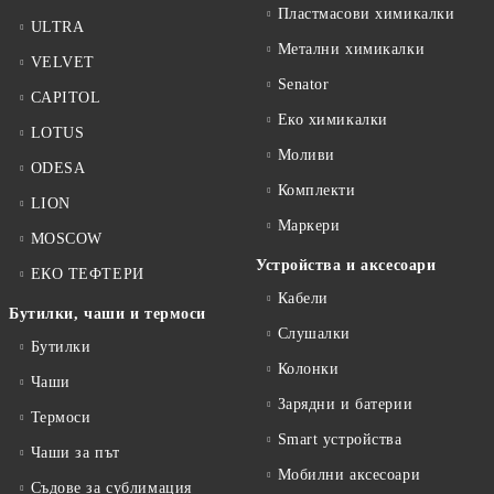
Пластмасови химикалки
ULTRA
Метални химикалки
VELVET
Senator
CAPITOL
Еко химикалки
LOTUS
Моливи
ODESA
Комплекти
LION
Маркери
MOSCOW
Устройства и аксесоари
ЕКО ТЕФТЕРИ
Кабели
Бутилки, чаши и термоси
Слушалки
Бутилки
Колонки
Чаши
Зарядни и батерии
Термоси
Smart устройства
Чаши за път
Мобилни аксесоари
Съдове за сублимация