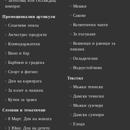
Затоплящ или Охлаждащ
компрес
Мешки
Сакове
Промоционални артикули
Козметични чанти
Слънчеви очила
За пътуване
Антистрес продукти
Кошници и раници за
Ключодържатели
пикник
Вино и бар
Охладителни
Барбекю и градина
Водоустойчиви
Спорт и фитнес
Текстил
Дни на кариерата
Мъжки тениски
За излет и пикник
Дамски тениски
Кутии за храна
Мъжки суичери
Сезонни и тематични
Дамски суичери
8 Март: Ден на жената
Елеци
1 Юни: Ден на детето