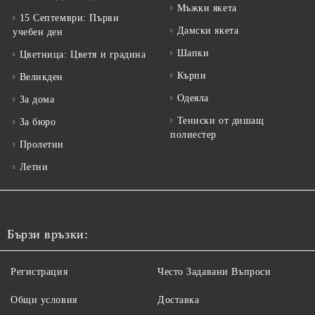
Мъжки якета
15 Септември: Първи
Дамски якета
учебен ден
Шапки
Цветница: Цветя и градина
Кърпи
Великден
Одеяла
За дома
Тениски от дишащ
За бюро
полиестер
Пролетни
Летни
Бързи връзки:
Регистрация
Често Задавани Въпроси
Общи условия
Доставка