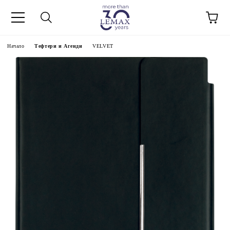
Начало
Тефтери и Агенди
VELVET