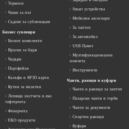
Термоси
Smart устройства
Чаши за път
Мобилни аксесоари
Съдове за сублимация
За лаптоп
Бизнес сувенири
За автомобил
Бизнес комплекти
USB Памет
Връзки за бадж
Мултифункционални
Чадъри
ножчета
Портфейли
Инструменти
Калъфи и RFID карти
Чанти, раници и куфари
Кутии за визитки
Чанти и раници за лаптоп
Лепящи листчета и еко
Пазарски чанти и торби
тефтeрчета
Чанти за документи
Фенерчета
Спортни раници
ЕКО продукти
Куфари