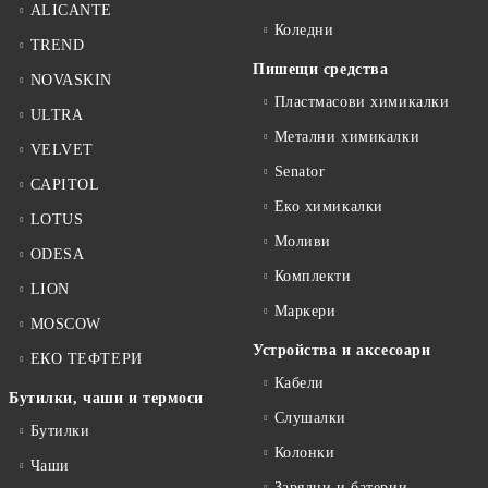
ALICANTE
Коледни
TREND
Пишещи средства
NOVASKIN
Пластмасови химикалки
ULTRA
Метални химикалки
VELVET
Senator
CAPITOL
Еко химикалки
LOTUS
Моливи
ODESA
Комплекти
LION
Маркери
MOSCOW
Устройства и аксесоари
ЕКО ТЕФТЕРИ
Кабели
Бутилки, чаши и термоси
Слушалки
Бутилки
Колонки
Чаши
Зарядни и батерии