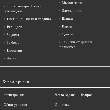
Мъжки якета
15 Септември: Първи
Дамски якета
учебен ден
Шапки
Цветница: Цветя и градина
Кърпи
Великден
Одеяла
За дома
Тениски от дишащ
За бюро
полиестер
Пролетни
Летни
Бързи връзки:
Регистрация
Често Задавани Въпроси
Общи условия
Доставка