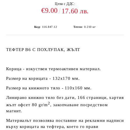
Цена с ДДС:
€9.00
17.60 лв.
Код:
116.847.12
Тегло:
0.210
кг
ТЕФТЕР В6 С ПОХЛУПАК, ЖЪЛТ
Корица - изкуствен термоактивен материал.
Размер на корицата - 132х170 мм.
Размер на книжното тяло - 110х160 мм.
Линирано книжно тяло без дати, 166 страници, хартия
2
жълт офсет 80 gr/m
, закопчаване посредством
магнит.
Материалът позволява поставяне на рекламни надписи
върху корицата на тефтера, което го прави