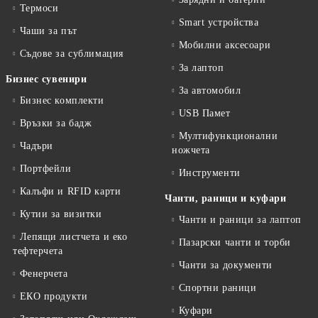
Термоси
Smart устройства
Чаши за път
Мобилни аксесоари
Съдове за сублимация
За лаптоп
Бизнес сувенири
За автомобил
Бизнес комплекти
USB Памет
Връзки за бадж
Мултифункционални
Чадъри
ножчета
Портфейли
Инструменти
Калъфи и RFID карти
Чанти, раници и куфари
Кутии за визитки
Чанти и раници за лаптоп
Лепящи листчета и еко
Пазарски чанти и торби
тефтeрчета
Чанти за документи
Фенерчета
Спортни раници
ЕКО продукти
Куфари