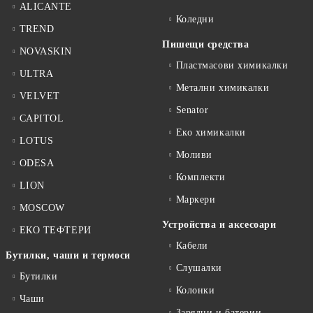
ALICANTE
Коледни
TREND
Пишещи средства
NOVASKIN
Пластмасови химикалки
ULTRA
Метални химикалки
VELVET
Senator
CAPITOL
Еко химикалки
LOTUS
Моливи
ODESA
Комплекти
LION
Маркери
MOSCOW
Устройства и аксесоари
ЕКО ТЕФТЕРИ
Кабели
Бутилки, чаши и термоси
Слушалки
Бутилки
Колонки
Чаши
Зарядни и батерии