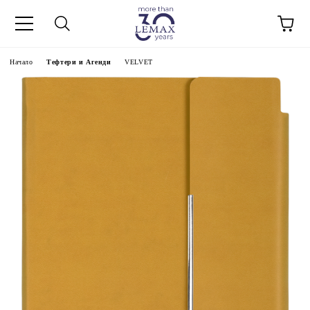
Начало
Тефтери и Агенди
VELVET