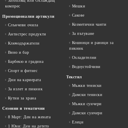
Затоплящ или Охлаждащ
компрес
Мешки
Сакове
Промоционални артикули
Козметични чанти
Слънчеви очила
За пътуване
Антистрес продукти
Кошници и раници за
Ключодържатели
пикник
Вино и бар
Охладителни
Барбекю и градина
Водоустойчиви
Спорт и фитнес
Текстил
Дни на кариерата
Мъжки тениски
За излет и пикник
Дамски тениски
Кутии за храна
Мъжки суичери
Сезонни и тематични
Дамски суичери
8 Март: Ден на жената
Елеци
1 Юни: Ден на детето