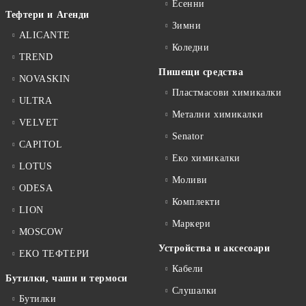
Есенни
Тефтери и Агенди
Зимни
ALICANTE
Коледни
TREND
Пишещи средства
NOVASKIN
Пластмасови химикалки
ULTRA
Метални химикалки
VELVET
Senator
CAPITOL
Еко химикалки
LOTUS
Моливи
ODESA
Комплекти
LION
Маркери
MOSCOW
Устройства и аксесоари
ЕКО ТЕФТЕРИ
Кабели
Бутилки, чаши и термоси
Слушалки
Бутилки