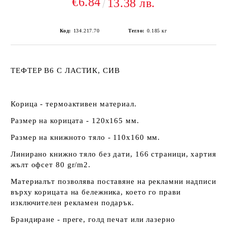
€6.84
13.38 лв.
Код:
134.217.70
Тегло:
0.185
кг
ТЕФТЕР В6 С ЛАСТИК, СИВ
Корица - термоактивен материал.
Размер на корицата - 120х165 мм.
Размер на книжното тяло - 110х160 мм.
Линирано книжно тяло без дати, 166 страници, хартия
жълт офсет 80 gr/m2.
Материалът позволява поставяне на рекламни надписи
върху корицата на бележника, което го прави
изключителен рекламен подарък.
Брандиране - преге, голд печат или лазерно