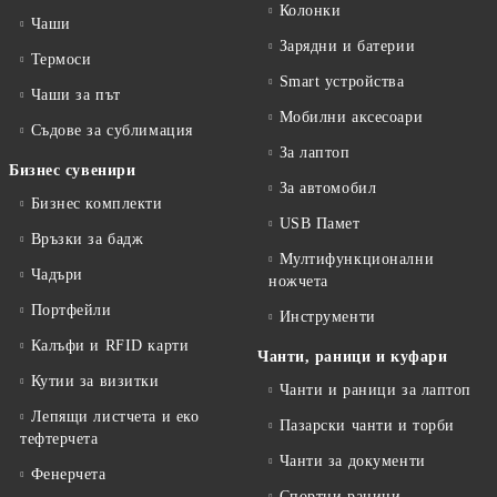
Колонки
Чаши
Зарядни и батерии
Термоси
Smart устройства
Чаши за път
Мобилни аксесоари
Съдове за сублимация
За лаптоп
Бизнес сувенири
За автомобил
Бизнес комплекти
USB Памет
Връзки за бадж
Мултифункционални
Чадъри
ножчета
Портфейли
Инструменти
Калъфи и RFID карти
Чанти, раници и куфари
Кутии за визитки
Чанти и раници за лаптоп
Лепящи листчета и еко
Пазарски чанти и торби
тефтeрчета
Чанти за документи
Фенерчета
Спортни раници