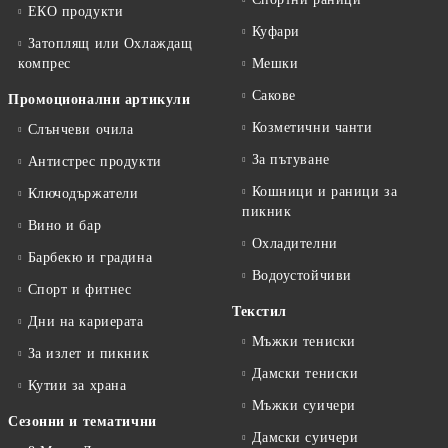
ЕКО продукти
Куфари
Затоплящ или Охлаждащ
компрес
Мешки
Сакове
Промоционални артикули
Козметични чанти
Слънчеви очила
За пътуване
Антистрес продукти
Кошници и раници за
Ключодържатели
пикник
Вино и бар
Охладителни
Барбекю и градина
Водоустойчиви
Спорт и фитнес
Текстил
Дни на кариерата
Мъжки тениски
За излет и пикник
Дамски тениски
Кутии за храна
Мъжки суичери
Сезонни и тематични
Дамски суичери