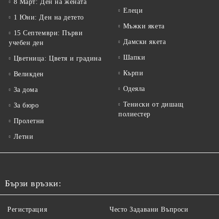
8 Март: Ден на жената
Елеци
1 Юни: Ден на детето
Мъжки якета
15 Септември: Първи
Дамски якета
учебен ден
Шапки
Цветница: Цветя и градина
Кърпи
Великден
Одеяла
За дома
Тениски от дишащ
За бюро
полиестер
Пролетни
Летни
Бързи връзки:
Регистрация
Често Задавани Въпроси