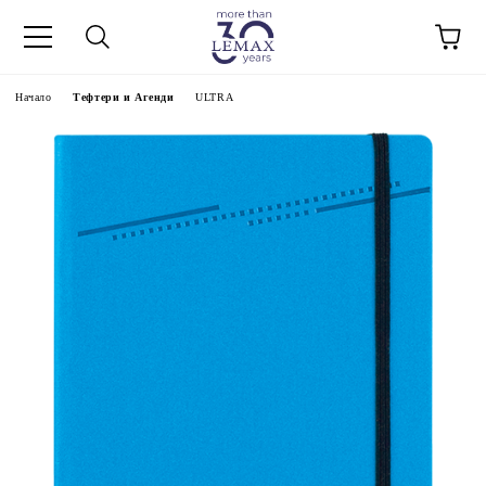
Начало
Тефтери и Агенди
ULTRA