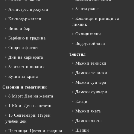
За пътуване
Антистрес продукти
Кошници и раници за
Ключодържатели
пикник
Вино и бар
Охладителни
Барбекю и градина
Водоустойчиви
Спорт и фитнес
Текстил
Дни на кариерата
Мъжки тениски
За излет и пикник
Дамски тениски
Кутии за храна
Мъжки суичери
Сезонни и тематични
Дамски суичери
8 Март: Ден на жената
Елеци
1 Юни: Ден на детето
Мъжки якета
15 Септември: Първи
Дамски якета
учебен ден
Шапки
Цветница: Цветя и градина