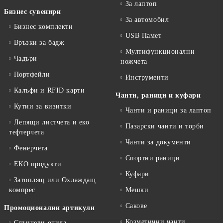
За лаптоп
Бизнес сувенири
За автомобил
Бизнес комплекти
USB Памет
Връзки за бадж
Мултифункционални
Чадъри
ножчета
Портфейли
Инструменти
Калъфи и RFID карти
Чанти, раници и куфари
Кутии за визитки
Чанти и раници за лаптоп
Лепящи листчета и еко
Пазарски чанти и торби
тефтeрчета
Чанти за документи
Фенерчета
Спортни раници
ЕКО продукти
Куфари
Затоплящ или Охлаждащ
компрес
Мешки
Сакове
Промоционални артикули
Козметични чанти
Слънчеви очила