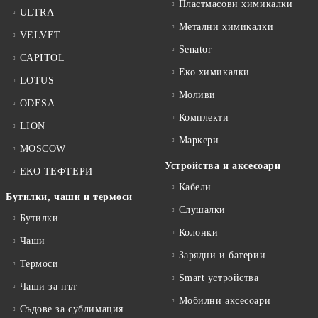
Пластмасови химикалки
ULTRA
Метални химикалки
VELVET
Senator
CAPITOL
Еко химикалки
LOTUS
Моливи
ODESA
Комплекти
LION
Маркери
MOSCOW
Устройства и аксесоари
ЕКО ТЕФТЕРИ
Кабели
Бутилки, чаши и термоси
Слушалки
Бутилки
Колонки
Чаши
Зарядни и батерии
Термоси
Smart устройства
Чаши за път
Мобилни аксесоари
Съдове за сублимация