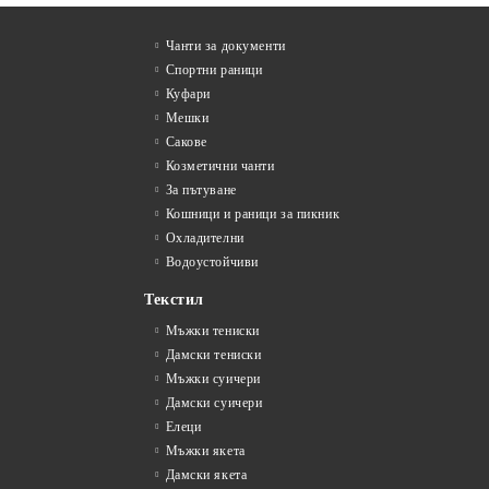
Чанти за документи
Спортни раници
Куфари
Мешки
Сакове
Козметични чанти
За пътуване
Кошници и раници за пикник
Охладителни
Водоустойчиви
Текстил
Мъжки тениски
Дамски тениски
Мъжки суичери
Дамски суичери
Елеци
Мъжки якета
Дамски якета