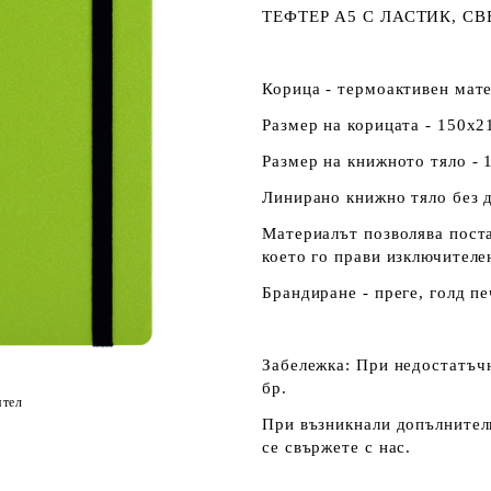
ТЕФТЕР А5 С ЛАСТИК, СВ
Корица - термоактивен мате
Размер на корицата - 150х2
Размер на книжното тяло - 
Линирано книжно тяло без д
Материалът позволява поста
което го прави изключителе
Брандиране - преге, голд пе
Забележка:
При недостатъчн
бр.
ятел
При възникнали допълнителн
се свържете с нас.