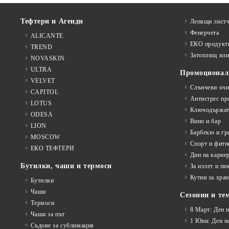
Тефтери и Агенди
Лепящи листч
Фенерчета
ALICANTE
ЕКО продукт
TREND
Затоплящ ил
NOVASKIN
ULTRA
Промоционал
VELVET
Слънчеви очи
CAPITOL
Антистрес пр
LOTUS
Ключодържат
ODESA
Вино и бар
LION
Барбекю и гр
MOSCOW
Спорт и фитн
ЕКО ТЕФТЕРИ
Дни на карие
Бутилки, чаши и термоси
За излет и пи
Кутии за хран
Бутилки
Чаши
Сезонни и те
Термоси
8 Март: Ден 
Чаши за път
1 Юни: Ден н
Съдове за сублимация