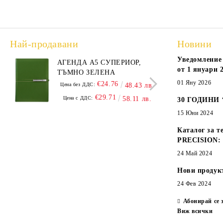
Най-продавани
Новини
Уведомление 
АГЕНДА А5 СУПЕРИОР,
АГЕ
от 1 януари 2
ТЪМНО ЗЕЛЕНА
А5,
01 Яну 2026
€24.76
Цена без ДДС:
48.43 лв.
Цена
€29.71
Цена с ДДС:
58.11 лв.
Цен
30 ГОДИНИ
15 Юни 2024
Каталог за т
PRECISION:
24 Май 2024
Нови продук
24 Фев 2024
Абонирай се 
Виж всички