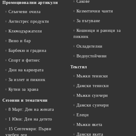
Сакове
Промоционални артикули
Козметични чанти
Слънчеви очила
За пътуване
Антистрес продукти
Кошници и раници за
Ключодържатели
пикник
Вино и бар
Охладителни
Барбекю и градина
Водоустойчиви
Спорт и фитнес
Текстил
Дни на кариерата
Мъжки тениски
За излет и пикник
Дамски тениски
Кутии за храна
Мъжки суичери
Сезонни и тематични
Дамски суичери
8 Март: Ден на жената
Елеци
1 Юни: Ден на детето
Мъжки якета
15 Септември: Първи
Дамски якета
учебен ден