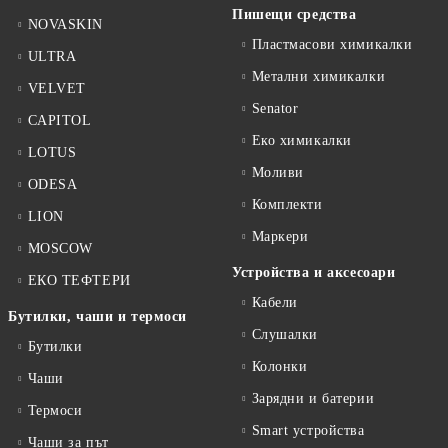
Пишещи средства
NOVASKIN
Пластмасови химикалки
ULTRA
Метални химикалки
VELVET
Senator
CAPITOL
Еко химикалки
LOTUS
Моливи
ODESA
Комплекти
LION
Маркери
MOSCOW
Устройства и аксесоари
ЕКО ТЕФТЕРИ
Кабели
Бутилки, чаши и термоси
Слушалки
Бутилки
Колонки
Чаши
Зарядни и батерии
Термоси
Smart устройства
Чаши за път