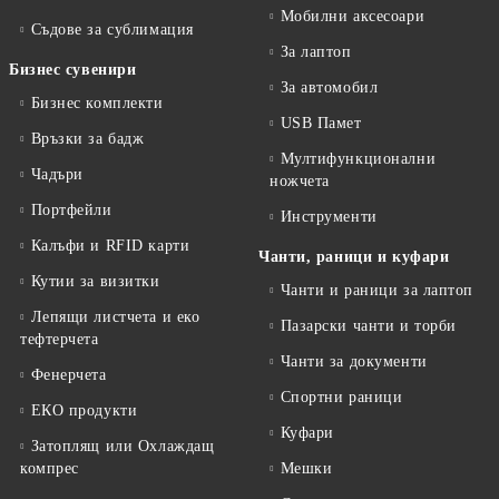
Мобилни аксесоари
Съдове за сублимация
За лаптоп
Бизнес сувенири
За автомобил
Бизнес комплекти
USB Памет
Връзки за бадж
Мултифункционални
Чадъри
ножчета
Портфейли
Инструменти
Калъфи и RFID карти
Чанти, раници и куфари
Кутии за визитки
Чанти и раници за лаптоп
Лепящи листчета и еко
Пазарски чанти и торби
тефтeрчета
Чанти за документи
Фенерчета
Спортни раници
ЕКО продукти
Куфари
Затоплящ или Охлаждащ
компрес
Мешки