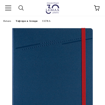
Начало
Тефтери и Агенди
ULTRA