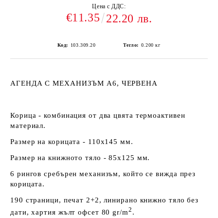
Цена с ДДС:
€11.35
22.20 лв.
Код:
103.309.20
Тегло:
0.200
кг
АГЕНДА С МЕХАНИЗЪМ А6, ЧЕРВЕНА
Корица - комбинация от два цвята термоактивен
материал.
Размер на корицата - 110х145 мм.
Размер на книжното тяло - 85х125 мм.
6 рингов сребърен механизъм, който се вижда през
корицата.
190 страници, печат 2+2, линирано книжно тяло без
2
дати, хартия жълт офсет 80 gr/m
.