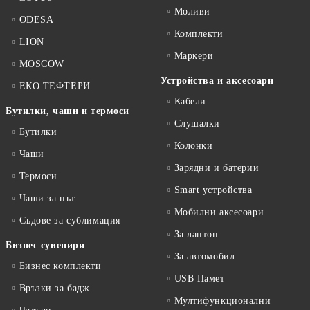
Моливи
ODESA
Комплекти
LION
Маркери
MOSCOW
Устройства и аксесоари
ЕКО ТЕФТЕРИ
Кабели
Бутилки, чаши и термоси
Слушалки
Бутилки
Колонки
Чаши
Зарядни и батерии
Термоси
Smart устройства
Чаши за път
Мобилни аксесоари
Съдове за сублимация
За лаптоп
Бизнес сувенири
За автомобил
Бизнес комплекти
USB Памет
Връзки за бадж
Мултифункционални