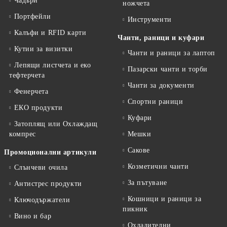
Чадъри
ножчета
Портфейли
Инструменти
Калъфи и RFID карти
Чанти, раници и куфари
Кутии за визитки
Чанти и раници за лаптоп
Лепящи листчета и еко
Пазарски чанти и торби
тефтeрчета
Чанти за документи
Фенерчета
Спортни раници
ЕКО продукти
Куфари
Затоплящ или Охлаждащ
компрес
Мешки
Сакове
Промоционални артикули
Козметични чанти
Слънчеви очила
За пътуване
Антистрес продукти
Кошници и раници за
Ключодържатели
пикник
Вино и бар
Охладителни