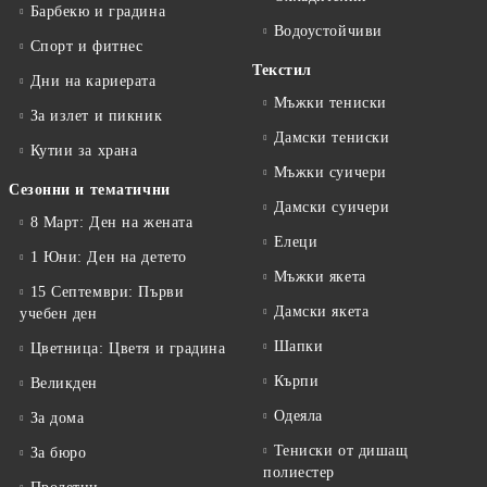
Барбекю и градина
Водоустойчиви
Спорт и фитнес
Текстил
Дни на кариерата
Мъжки тениски
За излет и пикник
Дамски тениски
Кутии за храна
Мъжки суичери
Сезонни и тематични
Дамски суичери
8 Март: Ден на жената
Елеци
1 Юни: Ден на детето
Мъжки якета
15 Септември: Първи
Дамски якета
учебен ден
Шапки
Цветница: Цветя и градина
Кърпи
Великден
Одеяла
За дома
Тениски от дишащ
За бюро
полиестер