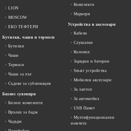
Комплекти
LION
Маркери
MOSCOW
Устройства и аксесоари
ЕКО ТЕФТЕРИ
Кабели
Бутилки, чаши и термоси
Слушалки
Бутилки
Колонки
Чаши
Зарядни и батерии
Термоси
Smart устройства
Чаши за път
Мобилни аксесоари
Съдове за сублимация
За лаптоп
Бизнес сувенири
За автомобил
Бизнес комплекти
USB Памет
Връзки за бадж
Мултифункционални
Чадъри
ножчета
Портфейли