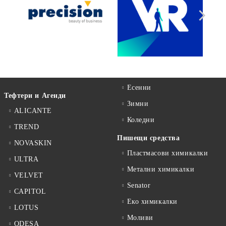
Есенни
Тефтери и Агенди
Зимни
ALICANTE
Коледни
TREND
Пишещи средства
NOVASKIN
Пластмасови химикалки
ULTRA
Метални химикалки
VELVET
Senator
CAPITOL
Еко химикалки
LOTUS
Моливи
ODESA