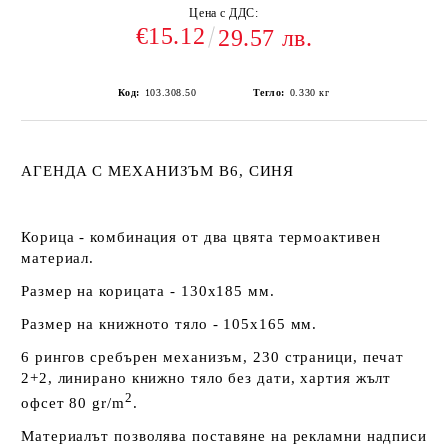
Цена с ДДС:
€15.12
29.57 лв.
Код:
103.308.50
Тегло:
0.330
кг
АГЕНДА С МЕХАНИЗЪМ В6, СИНЯ
Корица - комбинация от два цвята термоактивен
материал.
Размер на корицата - 130х185 мм.
Размер на книжното тяло - 105х165 мм.
6 рингов сребърен механизъм, 230 страници, печат
2+2, линирано книжно тяло без дати, хартия жълт
2
офсет 80 gr/m
.
Материалът позволява поставяне на рекламни надписи