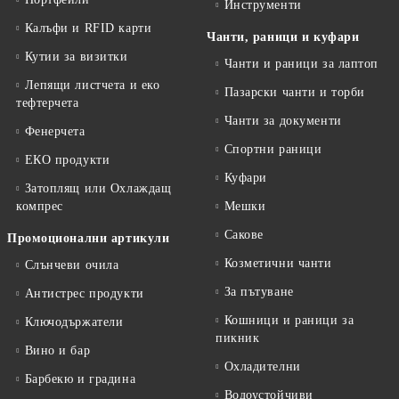
Инструменти
Калъфи и RFID карти
Чанти, раници и куфари
Кутии за визитки
Чанти и раници за лаптоп
Лепящи листчета и еко
Пазарски чанти и торби
тефтeрчета
Чанти за документи
Фенерчета
Спортни раници
ЕКО продукти
Куфари
Затоплящ или Охлаждащ
компрес
Мешки
Сакове
Промоционални артикули
Козметични чанти
Слънчеви очила
За пътуване
Антистрес продукти
Кошници и раници за
Ключодържатели
пикник
Вино и бар
Охладителни
Барбекю и градина
Водоустойчиви