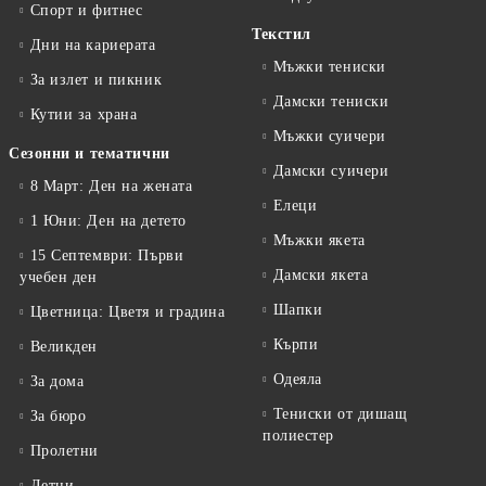
Спорт и фитнес
Текстил
Дни на кариерата
Мъжки тениски
За излет и пикник
Дамски тениски
Кутии за храна
Мъжки суичери
Сезонни и тематични
Дамски суичери
8 Март: Ден на жената
Елеци
1 Юни: Ден на детето
Мъжки якета
15 Септември: Първи
Дамски якета
учебен ден
Шапки
Цветница: Цветя и градина
Кърпи
Великден
Одеяла
За дома
Тениски от дишащ
За бюро
полиестер
Пролетни
Летни