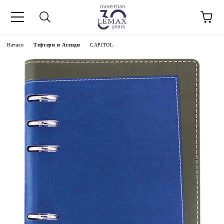
Начало
Тефтери и Агенди
CAPITOL