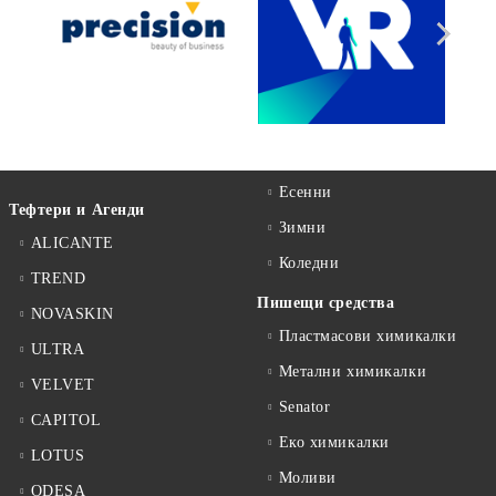
Есенни
Тефтери и Агенди
Зимни
ALICANTE
Коледни
TREND
Пишещи средства
NOVASKIN
Пластмасови химикалки
ULTRA
Метални химикалки
VELVET
Senator
CAPITOL
Еко химикалки
LOTUS
Моливи
ODESA