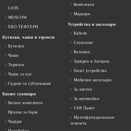
Комплекти
LION
Маркери
MOSCOW
Устройства и аксесоари
ЕКО ТЕФТЕРИ
Кабели
Бутилки, чаши и термоси
Слушалки
Бутилки
Колонки
Чаши
Зарядни и батерии
Термоси
Smart устройства
Чаши за път
Мобилни аксесоари
Съдове за сублимация
За лаптоп
Бизнес сувенири
За автомобил
Бизнес комплекти
USB Памет
Връзки за бадж
Мултифункционални
Чадъри
ножчета
Портфейли