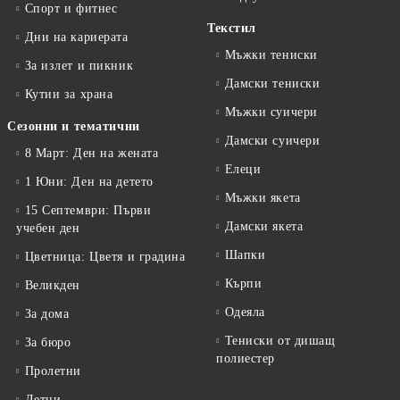
Спорт и фитнес
Текстил
Дни на кариерата
Мъжки тениски
За излет и пикник
Дамски тениски
Кутии за храна
Мъжки суичери
Сезонни и тематични
Дамски суичери
8 Март: Ден на жената
Елеци
1 Юни: Ден на детето
Мъжки якета
15 Септември: Първи
Дамски якета
учебен ден
Шапки
Цветница: Цветя и градина
Кърпи
Великден
Одеяла
За дома
Тениски от дишащ
За бюро
полиестер
Пролетни
Летни