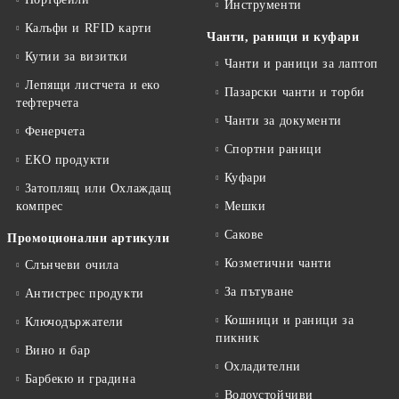
Инструменти
Калъфи и RFID карти
Чанти, раници и куфари
Кутии за визитки
Чанти и раници за лаптоп
Лепящи листчета и еко
Пазарски чанти и торби
тефтeрчета
Чанти за документи
Фенерчета
Спортни раници
ЕКО продукти
Куфари
Затоплящ или Охлаждащ
компрес
Мешки
Сакове
Промоционални артикули
Козметични чанти
Слънчеви очила
За пътуване
Антистрес продукти
Кошници и раници за
Ключодържатели
пикник
Вино и бар
Охладителни
Барбекю и градина
Водоустойчиви