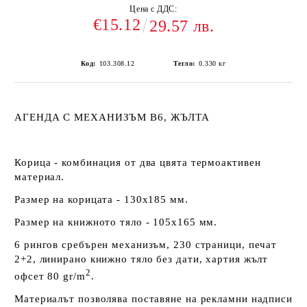
Цена с ДДС:
€15.12
29.57 лв.
Код:
103.308.12
Тегло:
0.330
кг
АГЕНДА С МЕХАНИЗЪМ В6, ЖЪЛТА
Корица - комбинация от два цвята термоактивен
материал.
Размер на корицата - 130х185 мм.
Размер на книжното тяло - 105х165 мм.
6 рингов сребърен механизъм, 230 страници, печат
2+2, линирано книжно тяло без дати, хартия жълт
2
офсет 80 gr/m
.
Материалът позволява поставяне на рекламни надписи