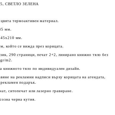
5, СВЕТЛО ЗЕЛЕНА
 цвята термоактивен материал.
35 мм.
145х210 мм.
м, който се вижда през корицата.
зик, 290 страници, печат 2+2, линирано книжно тяло без
 gr/m2.
а книжното тяло по индивидуален дизайн.
вяне на рекламни надписи върху корицата на агендата,
 рекламен подарък.
чат, ситопечат или лазерно гравиране.
созна черна кутия.