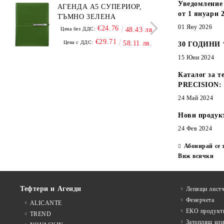
Уведомление 
АГЕНДА А5 СУПЕРИОР,
АГЕ
от 1 януари 2
ТЪМНО ЗЕЛЕНА
А5,
01 Яну 2026
€24.76
Цена без ДДС:
48.43 лв.
Цена
€29.71
Цена с ДДС:
58.11 лв.
Цен
30 ГОДИНИ
15 Юни 2024
Каталог за т
PRECISION:
24 Май 2024
Нови продук
24 Фев 2024
Абонирай се 
Виж всички
Тефтери и Агенди
Лепящи листч
Фенерчета
ALICANTE
ЕКО продукт
TREND
Затоплящ ил