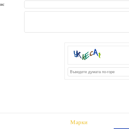
пис
Марки