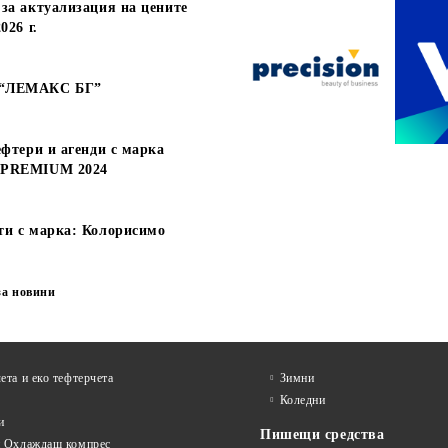
за актуализация на цените
НДА С МЕХАНИЗЪМ
АГЕНДА С МЕХАНИЗЪМ
026 г.
 ТЪМНО СИНЯ
А5, СИНЯ
€22.66
€18.60
 без ДДС:
44.32 лв.
Цена без ДДС:
36.38 
€27.19
€22.32
а с ДДС:
53.18 лв.
Цена с ДДС:
43.65 л
 “ЛЕМАКС БГ”
ефтери и агенди с марка
 PREMIUM 2024
ти с марка: Колорисимо
за новини
ета и еко тефтeрчета
Зимни
Коледни
и
Пишещи средства
и Охлаждащ компрес