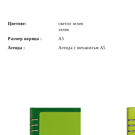
Цветове:
светло зелен
зелен
Размер корица :
А5
Агенда :
Агенда с механизъм А5