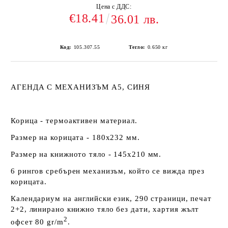
Цена с ДДС:
€18.41
36.01 лв.
Код:
105.307.55
Тегло:
0.650
кг
АГЕНДА С МЕХАНИЗЪМ А5, СИНЯ
Корица - термоактивен материал.
Размер на корицата - 180х232 мм.
Размер на книжното тяло - 145х210 мм.
6 рингов сребърен механизъм, който се вижда през
корицата.
Календариум на английски език, 290 страници, печат
2+2, линирано книжно тяло без дати, хартия жълт
2
офсет 80 gr/m
.