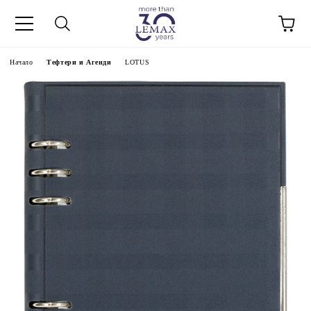
Начало
Тефтери и Агенди
LOTUS