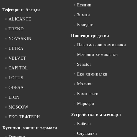
Есенни
Тефтери и Агенди
Зимни
ALICANTE
Коледни
TREND
Пишещи средства
NOVASKIN
Пластмасови химикалки
ULTRA
Метални химикалки
VELVET
Senator
CAPITOL
Еко химикалки
LOTUS
Моливи
ODESA
Комплекти
LION
Маркери
MOSCOW
Устройства и аксесоари
ЕКО ТЕФТЕРИ
Кабели
Бутилки, чаши и термоси
Слушалки