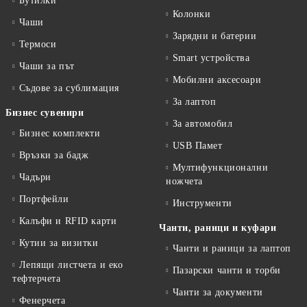
Бутилки
Колонки
Чаши
Зарядни и батерии
Термоси
Smart устройства
Чаши за път
Мобилни аксесоари
Съдове за сублимация
За лаптоп
Бизнес сувенири
За автомобил
Бизнес комплекти
USB Памет
Връзки за бадж
Мултифункционални
Чадъри
ножчета
Портфейли
Инструменти
Калъфи и RFID карти
Чанти, раници и куфари
Кутии за визитки
Чанти и раници за лаптоп
Лепящи листчета и еко
Пазарски чанти и торби
тефтeрчета
Чанти за документи
Фенерчета