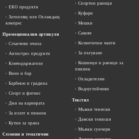
Спортни раници
ЕКО продукти
Куфари
Затоплящ или Охлаждащ
компрес
Мешки
Сакове
Промоционални артикули
Козметични чанти
Слънчеви очила
За пътуване
Антистрес продукти
Кошници и раници за
Ключодържатели
пикник
Вино и бар
Охладителни
Барбекю и градина
Водоустойчиви
Спорт и фитнес
Текстил
Дни на кариерата
Мъжки тениски
За излет и пикник
Дамски тениски
Кутии за храна
Мъжки суичери
Сезонни и тематични