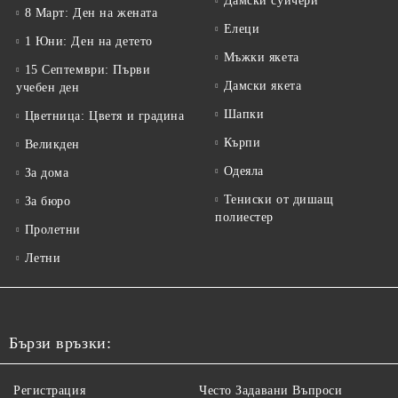
Дамски суичери
8 Март: Ден на жената
Елеци
1 Юни: Ден на детето
Мъжки якета
15 Септември: Първи
Дамски якета
учебен ден
Шапки
Цветница: Цветя и градина
Кърпи
Великден
Одеяла
За дома
Тениски от дишащ
За бюро
полиестер
Пролетни
Летни
Бързи връзки:
Регистрация
Често Задавани Въпроси