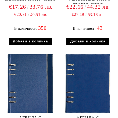
ТЪМНО СИНЯ
€17.26
33.76 лв.
€22.66
44.32 лв.
€20.71
€27.19
40.51 лв.
53.18 лв.
350
43
В наличност:
В наличност:
АГЕНДА С
АГЕНДА С