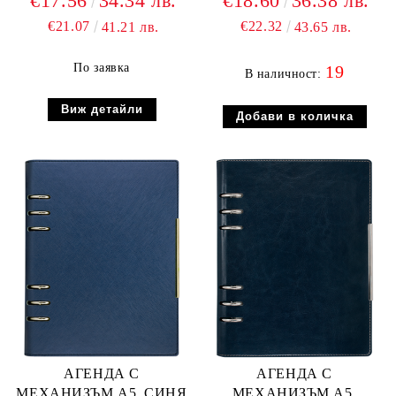
€17.56
34.34 лв.
€18.60
36.38 лв.
€21.07
€22.32
41.21 лв.
43.65 лв.
По заявка
19
В наличност:
Виж детайли
АГЕНДА С
АГЕНДА С
МЕХАНИЗЪМ А5, СИНЯ
МЕХАНИЗЪМ А5,