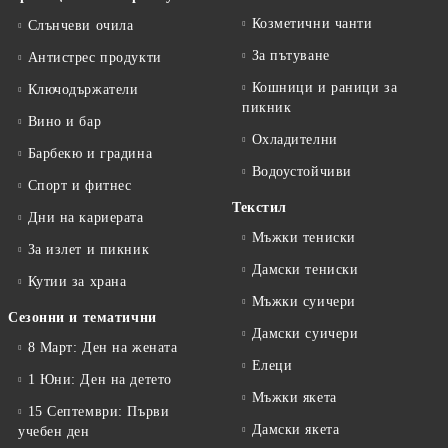
Козметични чанти
Слънчеви очила
За пътуване
Антистрес продукти
Кошници и раници за
Ключодържатели
пикник
Вино и бар
Охладителни
Барбекю и градина
Водоустойчиви
Спорт и фитнес
Текстил
Дни на кариерата
Мъжки тениски
За излет и пикник
Дамски тениски
Кутии за храна
Мъжки суичери
Сезонни и тематични
Дамски суичери
8 Март: Ден на жената
Елеци
1 Юни: Ден на детето
Мъжки якета
15 Септември: Първи
Дамски якета
учебен ден