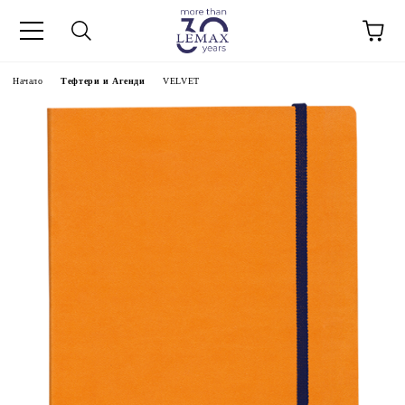
Начало
Тефтери и Агенди
VELVET