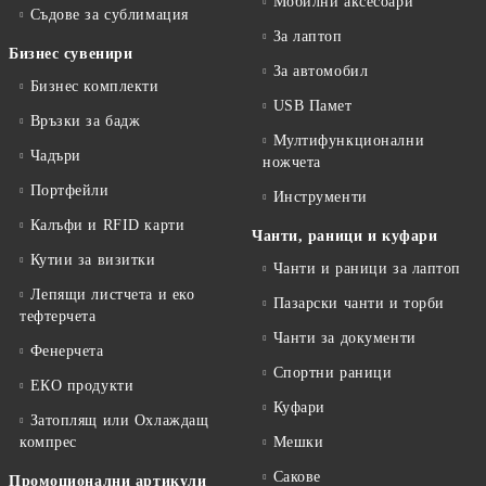
Мобилни аксесоари
Съдове за сублимация
За лаптоп
Бизнес сувенири
За автомобил
Бизнес комплекти
USB Памет
Връзки за бадж
Мултифункционални
Чадъри
ножчета
Портфейли
Инструменти
Калъфи и RFID карти
Чанти, раници и куфари
Кутии за визитки
Чанти и раници за лаптоп
Лепящи листчета и еко
Пазарски чанти и торби
тефтeрчета
Чанти за документи
Фенерчета
Спортни раници
ЕКО продукти
Куфари
Затоплящ или Охлаждащ
компрес
Мешки
Сакове
Промоционални артикули