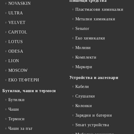
Пишещи средства
NOVASKIN
Пластмасови химикалки
ULTRA
Метални химикалки
VELVET
Senator
CAPITOL
Еко химикалки
LOTUS
Моливи
ODESA
Комплекти
LION
Маркери
MOSCOW
Устройства и аксесоари
ЕКО ТЕФТЕРИ
Кабели
Бутилки, чаши и термоси
Слушалки
Бутилки
Колонки
Чаши
Зарядни и батерии
Термоси
Smart устройства
Чаши за път