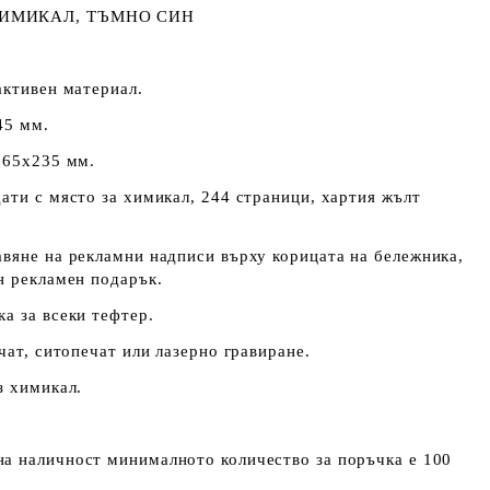
ХИМИКАЛ, ТЪМНО СИН
активен материал.
45 мм.
165х235 мм.
ати с място за химикал, 244 страници, хартия жълт
вяне на рекламни надписи върху корицата на бележника,
н рекламен подарък.
ка за всеки тефтер.
чат, ситопечат или лазерно гравиране.
з химикал.
а наличност минималното количество за поръчка е 100