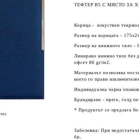
ТЕФТЕР В5 С МЯСТО ЗА 
Корица - изкуствен текрмо
Размер на корицата - 175х2
Размер на книжното тяло - 
Линирано книжно тяло без д
офсет 80 gr/m2.
Материалът позволява поста
което го прави изключителе
Индивидуална черна опаков
Брандиране - преге, голд пе
* Продуктът се предлага бе
ятел
Забележка:
При недостатъчн
бр.