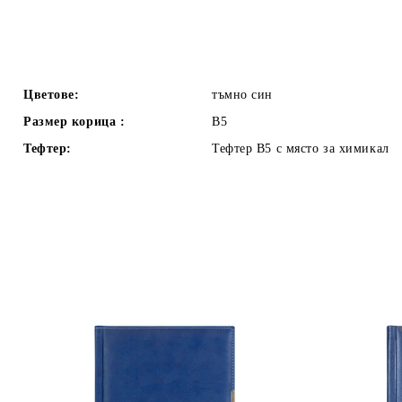
Цветове:
тъмно син
Размер корица :
В5
Тефтер:
Тефтер В5 с място за химикал