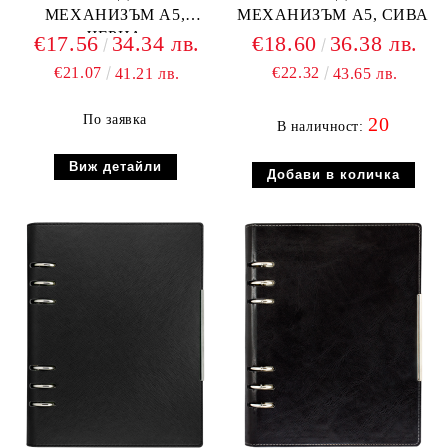
МЕХАНИЗЪМ А5,
МЕХАНИЗЪМ А5, СИВА
ЧЕРНА
€17.56
34.34 лв.
€18.60
36.38 лв.
€21.07
€22.32
41.21 лв.
43.65 лв.
По заявка
20
В наличност:
Виж детайли