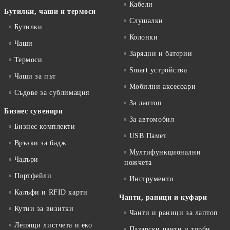
Кабели
Бутилки, чаши и термоси
Слушалки
Бутилки
Колонки
Чаши
Зарядни и батерии
Термоси
Smart устройства
Чаши за път
Мобилни аксесоари
Съдове за сублимация
За лаптоп
Бизнес сувенири
За автомобил
Бизнес комплекти
USB Памет
Връзки за бадж
Мултифункционални
Чадъри
ножчета
Портфейли
Инструменти
Калъфи и RFID карти
Чанти, раници и куфари
Кутии за визитки
Чанти и раници за лаптоп
Лепящи листчета и еко
Пазарски чанти и торби