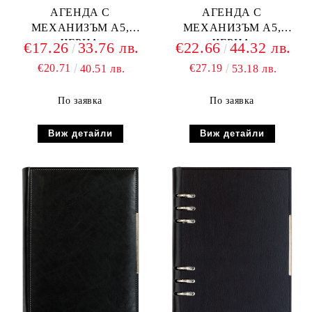
АГЕНДА С
АГЕНДА С
МЕХАНИЗЪМ А5,
МЕХАНИЗЪМ А5,
ЧЕРНА
ЧЕРНА
€17.26
33.76 лв.
€22.66
44.32 лв.
€20.71
€27.19
40.51 лв.
53.18 лв.
По заявка
По заявка
Виж детайли
Виж детайли