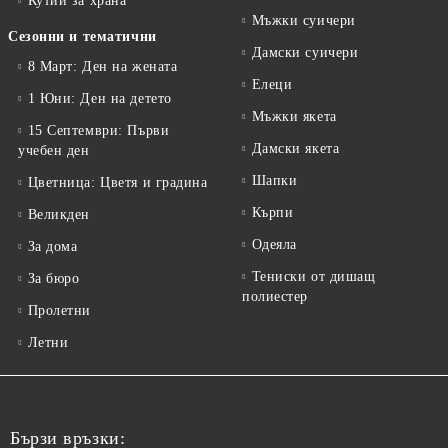
Кутии за храна
Мъжки суичери
Сезонни и тематични
Дамски суичери
8 Март: Ден на жената
Елеци
1 Юни: Ден на детето
Мъжки якета
15 Септември: Първи
Дамски якета
учебен ден
Шапки
Цветница: Цветя и градина
Кърпи
Великден
Одеяла
За дома
Тениски от дишащ
За бюро
полиестер
Пролетни
Летни
Бързи връзки: