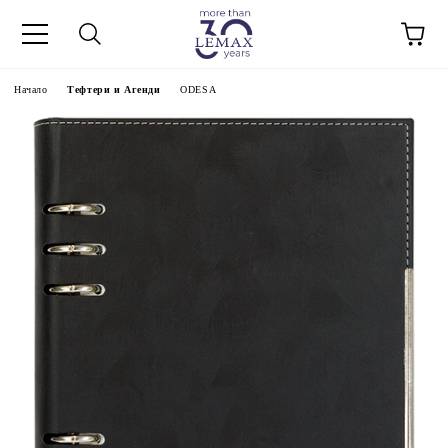
Начало
Тефтери и Агенди
ODESA