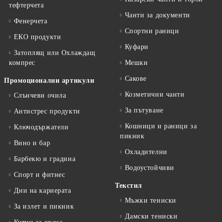
тефтeрчета
Чанти за документи
Фенерчета
Спортни раници
ЕКО продукти
Куфари
Затоплящ или Охлаждащ
компрес
Мешки
Сакове
Промоционални артикули
Козметични чанти
Слънчеви очила
За пътуване
Антистрес продукти
Кошници и раници за
Ключодържатели
пикник
Вино и бар
Охладителни
Барбекю и градина
Водоустойчиви
Спорт и фитнес
Текстил
Дни на кариерата
Мъжки тениски
За излет и пикник
Дамски тениски