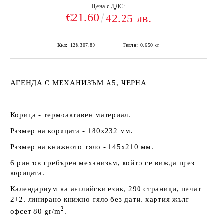
Цена с ДДС:
€21.60
42.25 лв.
Код:
128.307.80
Тегло:
0.650
кг
АГЕНДА С МЕХАНИЗЪМ А5, ЧЕРНА
Корица - термоактивен материал.
Размер на корицата - 180х232 мм.
Размер на книжното тяло - 145х210 мм.
6 рингов сребърен механизъм, който се вижда през
корицата.
Календариум на английски език, 290 страници, печат
2+2, линирано книжно тяло без дати, хартия жълт
2
офсет 80 gr/m
.