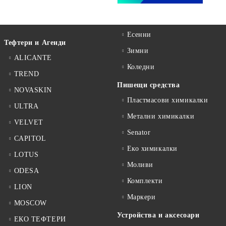
Есенни
Тефтери и Агенди
Зимни
ALICANTE
Коледни
TREND
Пишещи средства
NOVASKIN
Пластмасови химикалки
ULTRA
Метални химикалки
VELVET
Senator
CAPITOL
Еко химикалки
LOTUS
Моливи
ODESA
Комплекти
LION
Маркери
MOSCOW
Устройства и аксесоари
ЕКО ТЕФТЕРИ