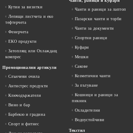
Чанти, раници и куфари
Кутии за визитки
Чанти и раници за лаптоп
Лепящи листчета и еко
Пазарски чанти и торби
тефтeрчета
Чанти за документи
Фенерчета
Спортни раници
ЕКО продукти
Куфари
Затоплящ или Охлаждащ
компрес
Мешки
Сакове
Промоционални артикули
Козметични чанти
Слънчеви очила
За пътуване
Антистрес продукти
Кошници и раници за
Ключодържатели
пикник
Вино и бар
Охладителни
Барбекю и градина
Водоустойчиви
Спорт и фитнес
Текстил