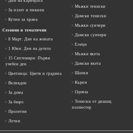
Дни на кариерата
Мъжки тениски
За излет и пикник
Дамски тениски
Кутии за храна
Мъжки суичери
Сезонни и тематични
Дамски суичери
8 Март: Ден на жената
Елеци
1 Юни: Ден на детето
Мъжки якета
15 Септември: Първи
Дамски якета
учебен ден
Шапки
Цветница: Цветя и градина
Кърпи
Великден
Одеяла
За дома
Тениски от дишащ
За бюро
полиестер
Пролетни
Летни