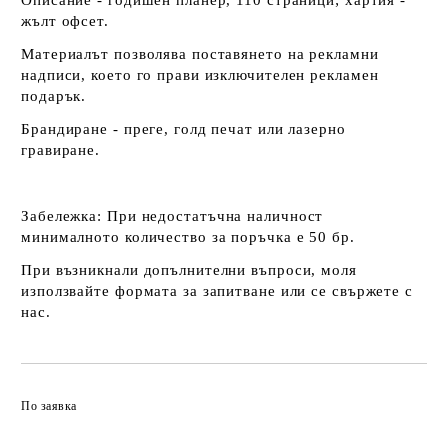
Описание - годишен планер, 110 страници; хартия -
жълт офсет.
Материалът позволява поставянето на рекламни
надписи, което го прави изключителен рекламен
подарък.
Брандиране - преге, голд печат или лазерно
гравиране.
Забележка:
При недостатъчна наличност
минималното количество за поръчка е 50 бр.
При възникнали допълнителни въпроси, моля
използвайте формата за запитване или се свържете с
нас.
По заявка