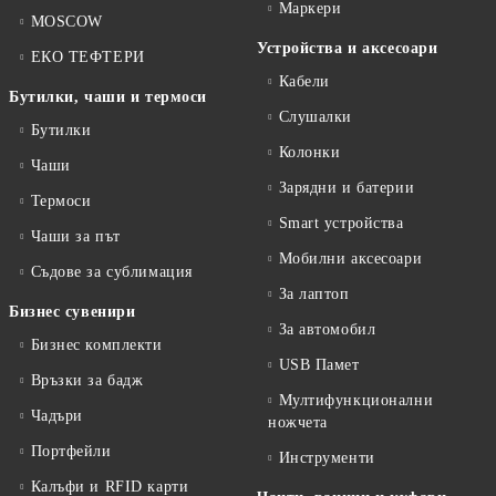
Маркери
MOSCOW
Устройства и аксесоари
ЕКО ТЕФТЕРИ
Кабели
Бутилки, чаши и термоси
Слушалки
Бутилки
Колонки
Чаши
Зарядни и батерии
Термоси
Smart устройства
Чаши за път
Мобилни аксесоари
Съдове за сублимация
За лаптоп
Бизнес сувенири
За автомобил
Бизнес комплекти
USB Памет
Връзки за бадж
Мултифункционални
Чадъри
ножчета
Портфейли
Инструменти
Калъфи и RFID карти