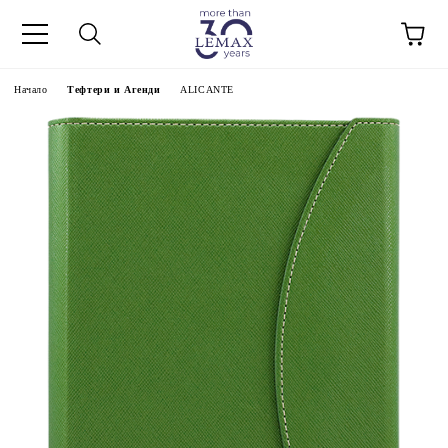
Начало
Тефтери и Агенди
ALICANTE