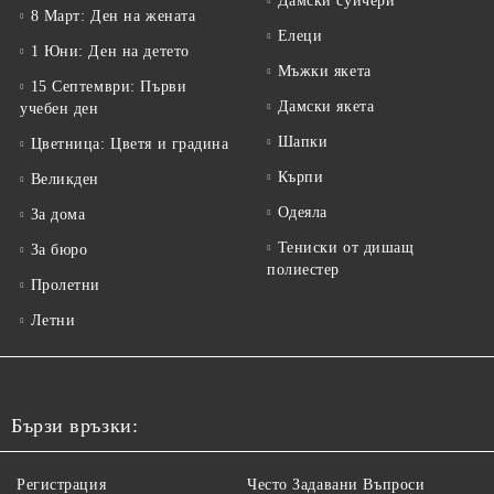
Дамски суичери
8 Март: Ден на жената
Елеци
1 Юни: Ден на детето
Мъжки якета
15 Септември: Първи
Дамски якета
учебен ден
Шапки
Цветница: Цветя и градина
Кърпи
Великден
Одеяла
За дома
Тениски от дишащ
За бюро
полиестер
Пролетни
Летни
Бързи връзки:
Регистрация
Често Задавани Въпроси