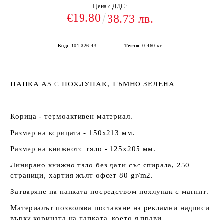
Цена с ДДС:
€19.80
38.73 лв.
Код:
101.826.43
Тегло:
0.460
кг
ПАПКА А5 С ПОХЛУПАК, ТЪМНО ЗЕЛЕНА
Корица - термоактивен материал.
Размер на корицата - 150х213 мм.
Размер на книжното тяло - 125х205 мм.
Линирано книжно тяло без дати със спирала, 250
страници, хартия жълт офсет 80 gr/m2.
Затваряне на папката посредством похлупак с магнит.
Материалът позволява поставяне на рекламни надписи
върху корицата на папката, което я прави