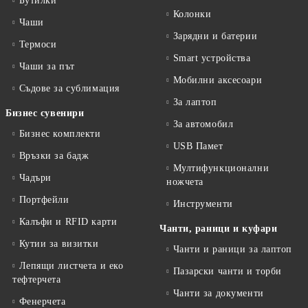
Бутилки
Колонки
Чаши
Зарядни и батерии
Термоси
Smart устройства
Чаши за път
Мобилни аксесоари
Съдове за сублимация
За лаптоп
Бизнес сувенири
За автомобил
Бизнес комплекти
USB Памет
Връзки за бадж
Мултифункционални
Чадъри
ножчета
Портфейли
Инструменти
Калъфи и RFID карти
Чанти, раници и куфари
Кутии за визитки
Чанти и раници за лаптоп
Лепящи листчета и еко
Пазарски чанти и торби
тефтeрчета
Чанти за документи
Фенерчета