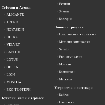
Есенни
Тефтери и Агенди
Зимни
ALICANTE
Коледни
TREND
Пишещи средства
NOVASKIN
Пластмасови химикалки
ULTRA
Метални химикалки
VELVET
Senator
CAPITOL
Еко химикалки
LOTUS
Моливи
ODESA
Комплекти
LION
Маркери
MOSCOW
Устройства и аксесоари
ЕКО ТЕФТЕРИ
Кабели
Бутилки, чаши и термоси
Слушалки