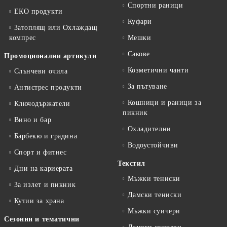
Спортни раници
ЕКО продукти
Куфари
Затоплящ или Охлаждащ
компрес
Мешки
Сакове
Промоционални артикули
Козметични чанти
Слънчеви очила
За пътуване
Антистрес продукти
Кошници и раници за
Ключодържатели
пикник
Вино и бар
Охладителни
Барбекю и градина
Водоустойчиви
Спорт и фитнес
Текстил
Дни на кариерата
Мъжки тениски
За излет и пикник
Дамски тениски
Кутии за храна
Мъжки суичери
Сезонни и тематични