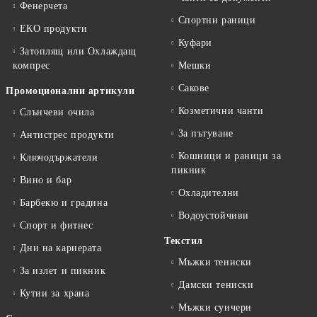
Фенерчета
Спортни раници
ЕКО продукти
Куфари
Затоплящ или Охлаждащ
компрес
Мешки
Сакове
Промоционални артикули
Козметични чанти
Слънчеви очила
За пътуване
Антистрес продукти
Кошници и раници за
Ключодържатели
пикник
Вино и бар
Охладителни
Барбекю и градина
Водоустойчиви
Спорт и фитнес
Текстил
Дни на кариерата
Мъжки тениски
За излет и пикник
Дамски тениски
Кутии за храна
Мъжки суичери