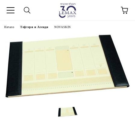
Начало
Тефтери и Агенди
NOVASKIN