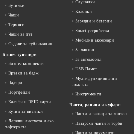
Слушалки
Бутилки
Колонки
Чаши
Зарядни и батерии
Термоси
Smart устройства
Чаши за път
Мобилни аксесоари
Съдове за сублимация
За лаптоп
Бизнес сувенири
За автомобил
Бизнес комплекти
USB Памет
Връзки за бадж
Мултифункционални
Чадъри
ножчета
Портфейли
Инструменти
Калъфи и RFID карти
Чанти, раници и куфари
Кутии за визитки
Чанти и раници за лаптоп
Лепящи листчета и еко
Пазарски чанти и торби
тефтeрчета
Чанти за документи