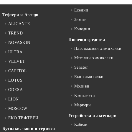
Есенни
Тефтери и Агенди
Зимни
ALICANTE
Коледни
TREND
Пишещи средства
NOVASKIN
Пластмасови химикалки
ULTRA
Метални химикалки
VELVET
Senator
CAPITOL
Еко химикалки
LOTUS
Моливи
ODESA
Комплекти
LION
Маркери
MOSCOW
Устройства и аксесоари
ЕКО ТЕФТЕРИ
Кабели
Бутилки, чаши и термоси