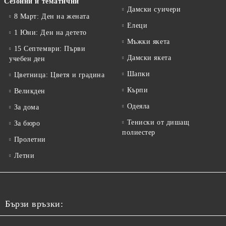
Сезонни и тематични
Дамски суичери
8 Март: Ден на жената
Елеци
1 Юни: Ден на детето
Мъжки якета
15 Септември: Първи
Дамски якета
учебен ден
Шапки
Цветница: Цветя и градина
Кърпи
Великден
Одеяла
За дома
Тениски от дишащ
За бюро
полиестер
Пролетни
Летни
Бързи връзки: