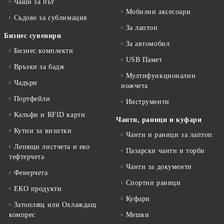
Чаши за път
Мобилни аксесоари
Съдове за сублимация
За лаптоп
Бизнес сувенири
За автомобил
Бизнес комплекти
USB Памет
Връзки за бадж
Мултифункционални
Чадъри
ножчета
Портфейли
Инструменти
Калъфи и RFID карти
Чанти, раници и куфари
Кутии за визитки
Чанти и раници за лаптоп
Лепящи листчета и еко
Пазарски чанти и торби
тефтeрчета
Чанти за документи
Фенерчета
Спортни раници
ЕКО продукти
Куфари
Затоплящ или Охлаждащ
компрес
Мешки