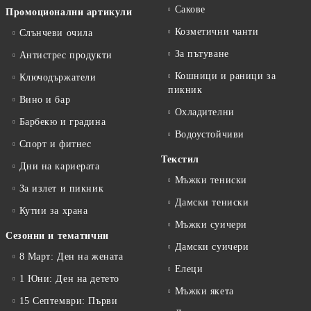
Сакове
Промоционални артикули
Козметични чанти
Слънчеви очила
За пътуване
Антистрес продукти
Кошници и раници за
Ключодържатели
пикник
Вино и бар
Охладителни
Барбекю и градина
Водоустойчиви
Спорт и фитнес
Текстил
Дни на кариерата
Мъжки тениски
За излет и пикник
Дамски тениски
Кутии за храна
Мъжки суичери
Сезонни и тематични
Дамски суичери
8 Март: Ден на жената
Елеци
1 Юни: Ден на детето
Мъжки якета
15 Септември: Първи