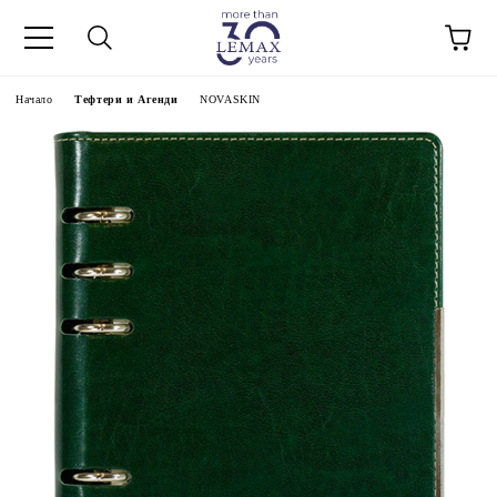
Начало
Тефтери и Агенди
NOVASKIN