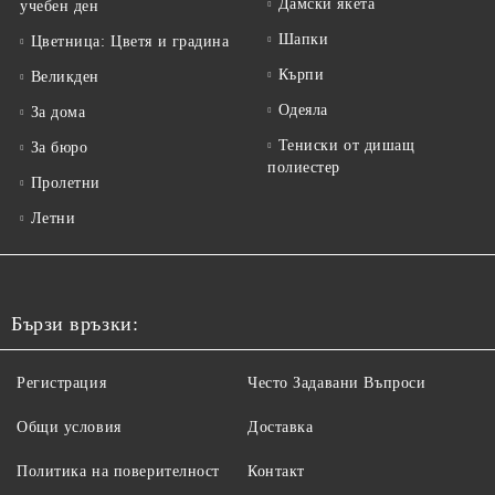
Дамски якета
учебен ден
Шапки
Цветница: Цветя и градина
Кърпи
Великден
Одеяла
За дома
Тениски от дишащ
За бюро
полиестер
Пролетни
Летни
Бързи връзки:
Регистрация
Често Задавани Въпроси
Общи условия
Доставка
Политика на поверителност
Контакт