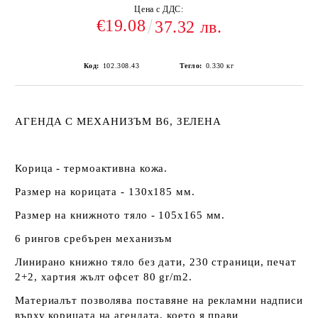
Цена с ДДС:
€19.08
37.32 лв.
Код:
102.308.43
Тегло:
0.330
кг
АГЕНДА С МЕХАНИЗЪМ В6, ЗЕЛЕНА
Корица - термоактивна кожа.
Размер на корицата - 130х185 мм.
Размер на книжното тяло - 105х165 мм.
6 рингов сребърен механизъм
Линирано книжно тяло без дати, 230 страници, печат
2+2, хартия жълт офсет 80 gr/m2.
Материалът позволява поставяне на рекламни надписи
върху корицата на агендата, което я прави