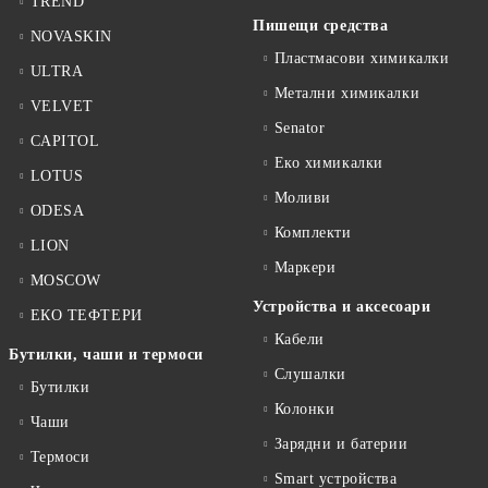
TREND
Пишещи средства
NOVASKIN
Пластмасови химикалки
ULTRA
Метални химикалки
VELVET
Senator
CAPITOL
Еко химикалки
LOTUS
Моливи
ODESA
Комплекти
LION
Маркери
MOSCOW
Устройства и аксесоари
ЕКО ТЕФТЕРИ
Кабели
Бутилки, чаши и термоси
Слушалки
Бутилки
Колонки
Чаши
Зарядни и батерии
Термоси
Smart устройства