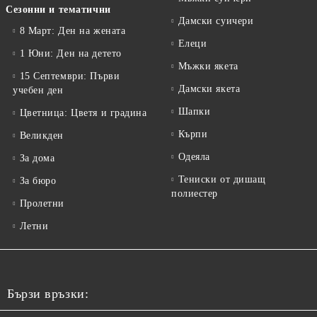
Сезонни и тематични
Дамски суичери
8 Март: Ден на жената
Елеци
1 Юни: Ден на детето
Мъжки якета
15 Септември: Първи
Дамски якета
учебен ден
Шапки
Цветница: Цветя и градина
Кърпи
Великден
Одеяла
За дома
Тениски от дишащ
За бюро
полиестер
Пролетни
Летни
Бързи връзки: