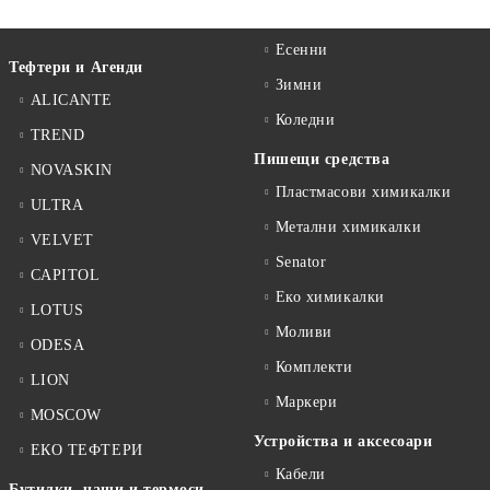
Есенни
Тефтери и Агенди
Зимни
ALICANTE
Коледни
TREND
Пишещи средства
NOVASKIN
Пластмасови химикалки
ULTRA
Метални химикалки
VELVET
Senator
CAPITOL
Еко химикалки
LOTUS
Моливи
ODESA
Комплекти
LION
Маркери
MOSCOW
Устройства и аксесоари
ЕКО ТЕФТЕРИ
Кабели
Бутилки, чаши и термоси