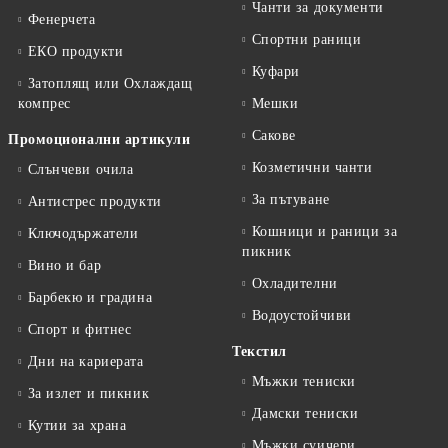
Чанти за документи
Фенерчета
Спортни раници
ЕКО продукти
Куфари
Затоплящ или Охлаждащ
компрес
Мешки
Сакове
Промоционални артикули
Козметични чанти
Слънчеви очила
За пътуване
Антистрес продукти
Кошници и раници за
Ключодържатели
пикник
Вино и бар
Охладителни
Барбекю и градина
Водоустойчиви
Спорт и фитнес
Текстил
Дни на кариерата
Мъжки тениски
За излет и пикник
Дамски тениски
Кутии за храна
Мъжки суичери