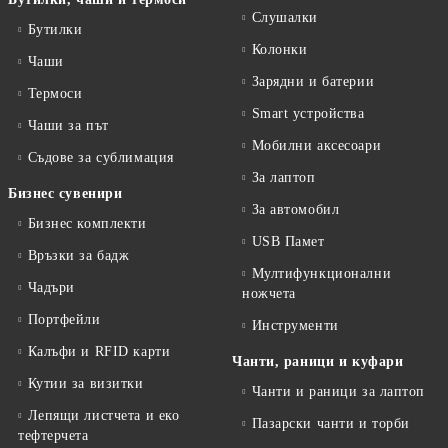
Слушалки
Бутилки
Колонки
Чаши
Зарядни и батерии
Термоси
Smart устройства
Чаши за път
Мобилни аксесоари
Съдове за сублимация
За лаптоп
Бизнес сувенири
За автомобил
Бизнес комплекти
USB Памет
Връзки за бадж
Мултифункционални
Чадъри
ножчета
Портфейли
Инструменти
Калъфи и RFID карти
Чанти, раници и куфари
Кутии за визитки
Чанти и раници за лаптоп
Лепящи листчета и еко
Пазарски чанти и торби
тефтeрчета