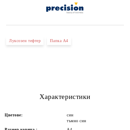
Луксозен тефтер
Папка А4
Характеристики
Цветове:
син
тъмно син
Размер корица :
А4