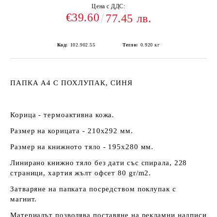
Цена с ДДС:
€39.60
77.45 лв.
Код:
102.902.55
Тегло:
0.920
кг
ПАПКА А4 С ПОХЛУПАК, СИНЯ
Корица - термоактивна кожа.
Размер на корицата - 210х292 мм.
Размер на книжното тяло - 195х280 мм.
Линирано книжно тяло без дати със спирала, 228
страници, хартия жълт офсет 80 gr/m2.
Затваряне на папката посредством поклупак с
магнит.
Материалът позволява поставяне на рекламни надписи