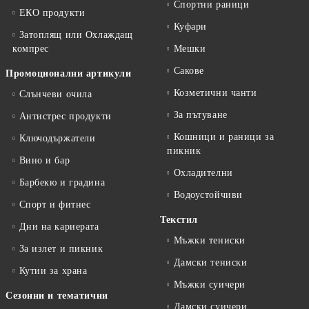
Спортни раници
ЕКО продукти
Куфари
Затоплящ или Охлаждащ
компрес
Мешки
Сакове
Промоционални артикули
Козметични чанти
Слънчеви очила
За пътуване
Антистрес продукти
Кошници и раници за
Ключодържатели
пикник
Вино и бар
Охладителни
Барбекю и градина
Водоустойчиви
Спорт и фитнес
Текстил
Дни на кариерата
Мъжки тениски
За излет и пикник
Дамски тениски
Кутии за храна
Мъжки суичери
Сезонни и тематични
Дамски суичери