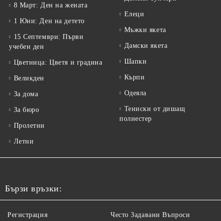
8 Март: Ден на жената
Елеци
1 Юни: Ден на детето
Мъжки якета
15 Септември: Първи
Дамски якета
учебен ден
Шапки
Цветница: Цветя и градина
Кърпи
Великден
Одеяла
За дома
Тениски от дишащ
За бюро
полиестер
Пролетни
Летни
Бързи връзки:
Регистрация
Често Задавани Въпроси