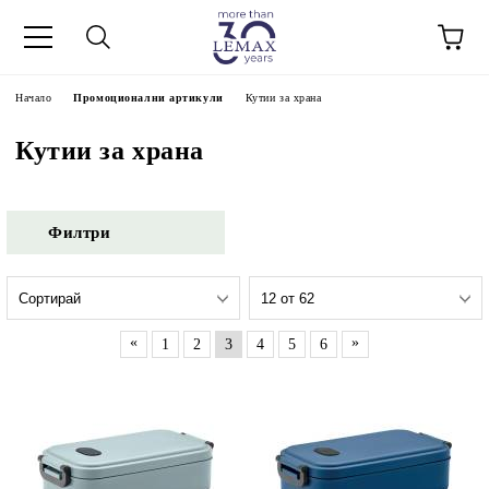
Начало
Промоционални артикули
Кутии за храна
Кутии за храна
Филтри
«
»
1
2
3
4
5
6