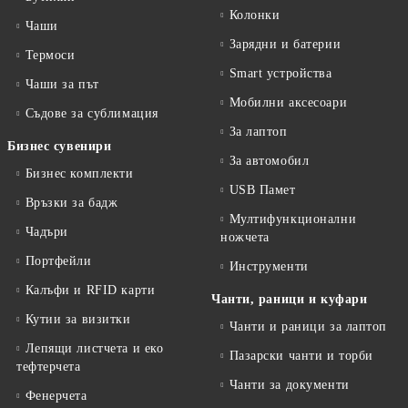
Колонки
Чаши
Зарядни и батерии
Термоси
Smart устройства
Чаши за път
Мобилни аксесоари
Съдове за сублимация
За лаптоп
Бизнес сувенири
За автомобил
Бизнес комплекти
USB Памет
Връзки за бадж
Мултифункционални
Чадъри
ножчета
Портфейли
Инструменти
Калъфи и RFID карти
Чанти, раници и куфари
Кутии за визитки
Чанти и раници за лаптоп
Лепящи листчета и еко
Пазарски чанти и торби
тефтeрчета
Чанти за документи
Фенерчета