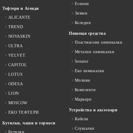
Есенни
Тефтери и Агенди
Зимни
ALICANTE
Коледни
TREND
Пишещи средства
NOVASKIN
Пластмасови химикалки
ULTRA
Метални химикалки
VELVET
Senator
CAPITOL
Еко химикалки
LOTUS
Моливи
ODESA
Комплекти
LION
Маркери
MOSCOW
Устройства и аксесоари
ЕКО ТЕФТЕРИ
Кабели
Бутилки, чаши и термоси
Слушалки
Бутилки